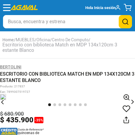
Hola
Inicia sesión
Busca, encuentra y estrena
MUEBLES
Oficina
Centro De Computo
Escritorio con biblioteca Match en MDP 134x120cm 3
estante Blanco
BERTOLINI
ESCRITORIO CON BIBLIOTECA MATCH EN MDP 134X120CM 3
ESTANTE BLANCO
Producto
:
217837
Ean
:
7899307519727
$
680
.
900
$
435
.
900
-
35
%
Cuota de Referencia*
quincenas de