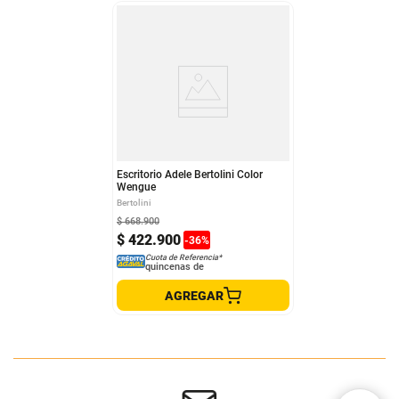
Escritorio Adele Bertolini Color
Wengue
Bertolini
$
668
.
900
$
422
.
900
-
36
%
Cuota de Referencia*
quincenas de
AGREGAR