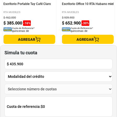
Escritorio Portable Tay Café Claro
Escritorio Office 10 RTA Habano miel
RTA MUEBLES
RTA MUEBLES
$
462
.
000
$
939
.
900
$
385
.
000
$
652
.
900
-
16
%
-
30
%
Cuota de Referencia*
Cuota de Referencia*
quincenas de
quincenas de
AGREGAR
AGREGAR
Simula tu cuota
$
435.900
Cuota de referencia:
$0