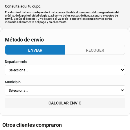
Consulta aquí tu cupo.
El valor final de la cuota dependerá de
la tasa aplicable al momento del otorgamiento del
crédito
, de la periodicidad elegida, así como de los costos de fianza, seguro o
costos de
envió
. Según el decreto 1074 de 2015 el valor de la cuota y los componentes serán
indicados al momento del pago y en el contrato.
Método de envío
ENVIAR
RECOGER
Departamento
Municipio
CALCULAR ENVÍO
Otros clientes compraron