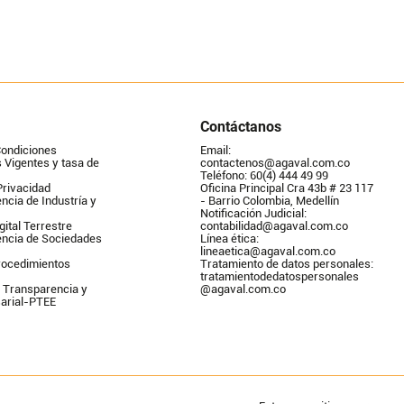
Contáctanos
Condiciones
Email: 
Vigentes y tasa de 
contactenos@agaval.com.co
Teléfono: 60(4) 444 49 99
Privacidad
Oficina Principal Cra 43b # 23 117 
ncia de Industría y 
- Barrio Colombia, Medellín
Notificación Judicial: 
gital Terrestre
contabilidad@agaval.com.co
encia de Sociedades
Línea ética: 
lineaetica@agaval.com.co 
ocedimientos 
Tratamiento de datos personales: 
tratamientodedatospersonales        
 Transparencia y 
@agaval.com.co
arial-PTEE