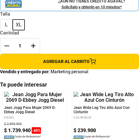
¿AÚN NO TIENES CRÉDITO AGAVAL?
Solicítalo y obtenlo en 10 minutos*
Talla
L
XL
Cantidad
AGREGAR AL CARRITO
Vendido y entregado por:
Marketing personal
Te puede interesar
Jean Jogg Para Mujer 2069 D-
Jean Wide Leg Tiro Alto Azul Con
Ebbey Jogg Diesel
Cinturón
DIESEL
COLOR BLUE
$
2
.
899
.
900
$
1
.
739
.
940
$
239
.
900
-
40
%
Cuota de Referencia*
Cuota de Referencia*