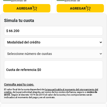
quincenas de
quincenas de
AGREGAR
AGREGAR
Simula tu cuota
$
66.200
Cuota de referencia:
$0
Consulta aquí tu cupo.
El valor final de la cuota dependerá de
la tasa aplicable al momento del otorgamiento del
crédito
, de la periodicidad elegida, así como de los costos de fianza, seguro o
costos de
envió
. Según el decreto 1074 de 2015 el valor de la cuota y los componentes serán
indicados al momento del pago y en el contrato.