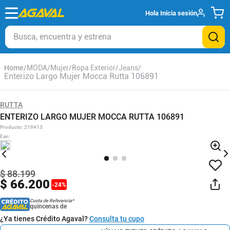
Hola
Inicia sesión
Busca, encuentra y estrena
MODA
Mujer
Ropa Exterior
Jeans
Enterizo Largo Mujer Mocca Rutta 106891
RUTTA
ENTERIZO LARGO MUJER MOCCA RUTTA 106891
Producto
:
218413
Ean
:
$
88
.
199
$
66
.
200
-
24
%
Cuota de Referencia*
quincenas de
¿Ya tienes Crédito Agaval?
Consulta tu cupo