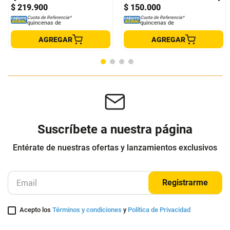
Jean Mom Fit Liso Rigido
Jean dama brillos 715068
COLOR BLUE
Joy Staz Jeans
$
219
.
900
$
150
.
000
Cuota de Referencia*
Cuota de Referencia*
quincenas de
quincenas de
AGREGAR
AGREGAR
Suscríbete a nuestra página
Entérate de nuestras ofertas y lanzamientos exclusivos