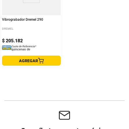
Vibrograbador Dremel 290
DREMEL
$
205
.
182
Cuota de Referencia*
quincenas de
AGREGAR