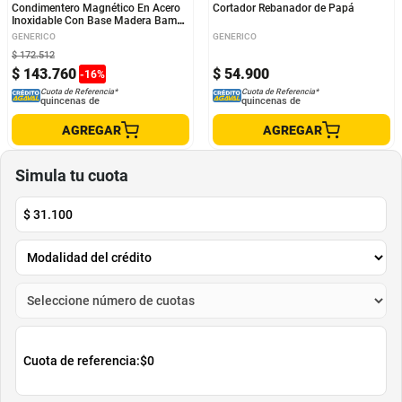
Condimentero Magnético En Acero
Cortador Rebanador de Papá
Inoxidable Con Base Madera Bambú
X 4 Color Azul
GENERICO
GENERICO
$
172
.
512
$
143
.
760
$
54
.
900
-
16
%
Cuota de Referencia*
Cuota de Referencia*
quincenas de
quincenas de
AGREGAR
AGREGAR
Simula tu cuota
$
31.100
Cuota de referencia:
$0