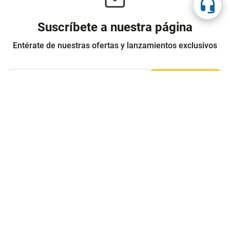
Suscríbete a nuestra página
Entérate de nuestras ofertas y lanzamientos exclusivos
Registrarme
Acepto los
Términos y condiciones
y
Política de Privacidad
Contáctanos
Sobre Agaval
Servicio al cliente
Legales