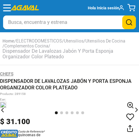
Hola
Inicia sesión
Busca, encuentra y estrena
ELECTRODOMESTICOS
Utensilios
Utensilios De Cocina
Complementos Cocina
Dispensador De Lavalozas Jabón Y Porta Esponja
Organizador Color Plateado
CHEFS
DISPENSADOR DE LAVALOZAS JABÓN Y PORTA ESPONJA
ORGANIZADOR COLOR PLATEADO
Producto
:
289158
Ean
:
$
31
.
100
Cuota de Referencia*
quincenas de