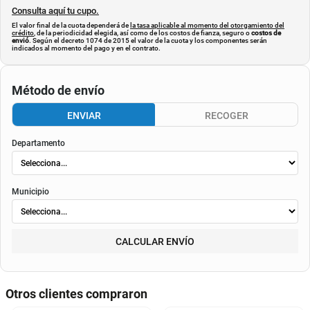
Consulta aquí tu cupo.
El valor final de la cuota dependerá de
la tasa aplicable al momento del otorgamiento del
crédito
, de la periodicidad elegida, así como de los costos de fianza, seguro o
costos de
envió
. Según el decreto 1074 de 2015 el valor de la cuota y los componentes serán
indicados al momento del pago y en el contrato.
Método de envío
ENVIAR
RECOGER
Departamento
Municipio
CALCULAR ENVÍO
Otros clientes compraron