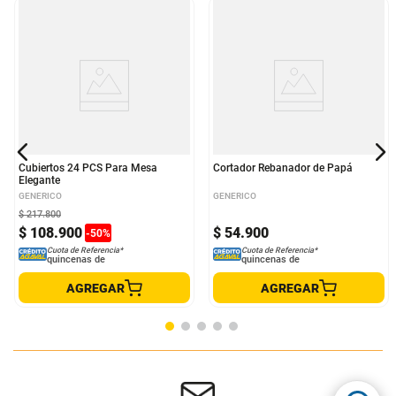
Cubiertos 24 PCS Para Mesa
Cortador Rebanador de Papá
Elegante
GENERICO
GENERICO
$
217
.
800
$
108
.
900
$
54
.
900
-
50
%
Cuota de Referencia*
Cuota de Referencia*
quincenas de
quincenas de
AGREGAR
AGREGAR