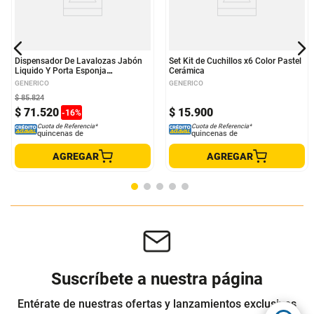
Dispensador De Lavalozas Jabón
Set Kit de Cuchillos x6 Color Pastel
Liquido Y Porta Esponja
Cerámica
Organizador Color Verde
GENERICO
GENERICO
$
85
.
824
$
71
.
520
$
15
.
900
-
16
%
Cuota de Referencia*
Cuota de Referencia*
quincenas de
quincenas de
AGREGAR
AGREGAR