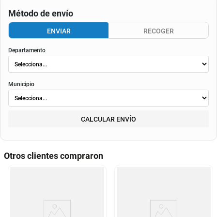
Consulta aquí tu cupo.
El valor final de la cuota dependerá de
la tasa aplicable al momento del otorgamiento del
crédito
, de la periodicidad elegida, así como de los costos de fianza, seguro o
costos de
envió
. Según el decreto 1074 de 2015 el valor de la cuota y los componentes serán
indicados al momento del pago y en el contrato.
Método de envío
ENVIAR
RECOGER
Departamento
Municipio
CALCULAR ENVÍO
Otros clientes compraron