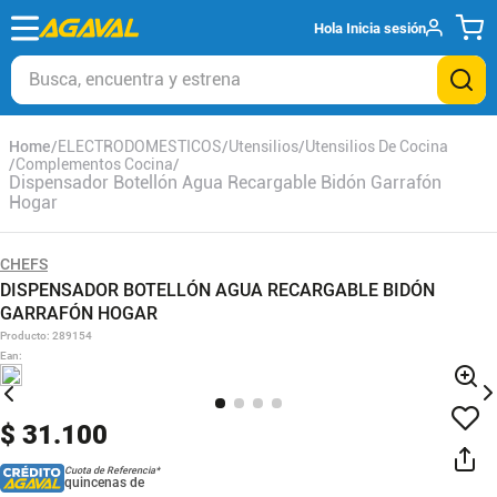
Hola
Inicia sesión
Busca, encuentra y estrena
ELECTRODOMESTICOS
Utensilios
Utensilios De Cocina
Complementos Cocina
Dispensador Botellón Agua Recargable Bidón Garrafón
Hogar
CHEFS
DISPENSADOR BOTELLÓN AGUA RECARGABLE BIDÓN
GARRAFÓN HOGAR
Producto
:
289154
Ean
:
$
31
.
100
Cuota de Referencia*
quincenas de