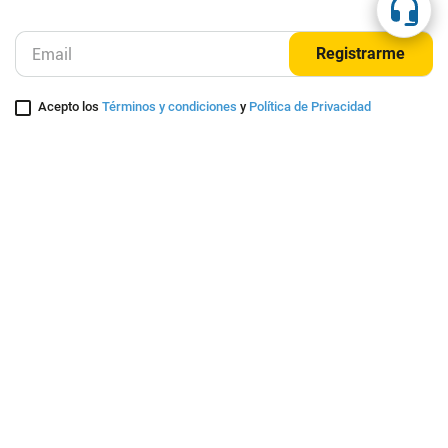
Suscríbete a nuestra página
Entérate de nuestras ofertas y lanzamientos exclusivos
Registrarme
Acepto los
Términos y condiciones
y
Política de Privacidad
Contáctanos
Sobre Agaval
Servicio al cliente
Legales