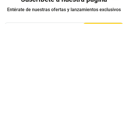
Entérate de nuestras ofertas y lanzamientos exclusivos
Registrarme
Acepto los
Términos y condiciones
y
Política de Privacidad
Contáctanos
Sobre Agaval
Servicio al cliente
Legales