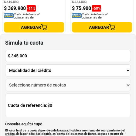
$
419
.
890
$
151
.
800
$
369
.
900
$
75
.
900
-
11
%
-
50
%
Cuota de Referencia*
Cuota de Referencia*
quincenas de
quincenas de
AGREGAR
AGREGAR
Simula tu cuota
$
345.000
Cuota de referencia:
$0
Consulta aquí tu cupo.
El valor final de la cuota dependerá de
la tasa aplicable al momento del otorgamiento del
crédito
, de la periodicidad elegida, así como de los costos de fianza, seguro o
costos de