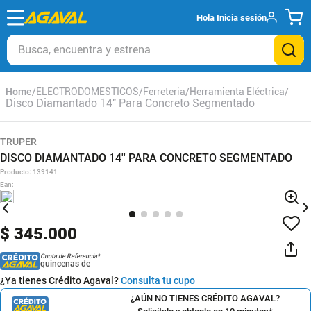
Hola
Inicia sesión
Busca, encuentra y estrena
ELECTRODOMESTICOS
Ferreteria
Herramienta Eléctrica
Disco Diamantado 14'' Para Concreto Segmentado
TRUPER
DISCO DIAMANTADO 14'' PARA CONCRETO SEGMENTADO
Producto
:
139141
Ean
:
$
345
.
000
Cuota de Referencia*
quincenas de
¿Ya tienes Crédito Agaval?
Consulta tu cupo
¿AÚN NO TIENES CRÉDITO AGAVAL?