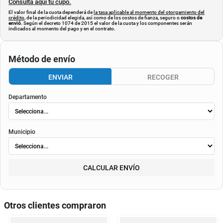
Consulta aquí tu cupo.
El valor final de la cuota dependerá de
la tasa aplicable al momento del otorgamiento del
crédito
, de la periodicidad elegida, así como de los costos de fianza, seguro o
costos de
envió
. Según el decreto 1074 de 2015 el valor de la cuota y los componentes serán
indicados al momento del pago y en el contrato.
Método de envío
ENVIAR
RECOGER
Departamento
Municipio
CALCULAR ENVÍO
Otros clientes compraron