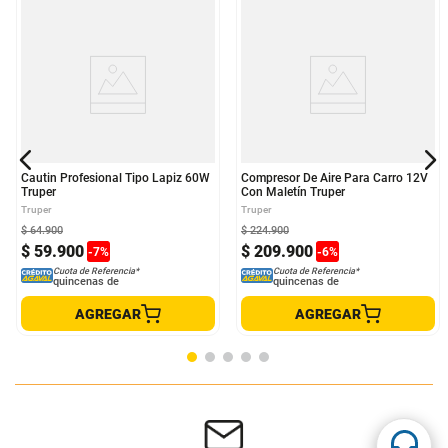
Cautin Profesional Tipo Lapiz 60W
Compresor De Aire Para Carro 12V
Truper
Con Maletín Truper
Truper
Truper
$
64
.
900
$
224
.
900
$
59
.
900
$
209
.
900
-
7
%
-
6
%
Cuota de Referencia*
Cuota de Referencia*
quincenas de
quincenas de
AGREGAR
AGREGAR