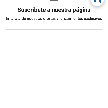
Suscríbete a nuestra página
Entérate de nuestras ofertas y lanzamientos exclusivos
Registrarme
Acepto los
Términos y condiciones
y
Política de Privacidad
Contáctanos
Sobre Agaval
Servicio al cliente
Legales