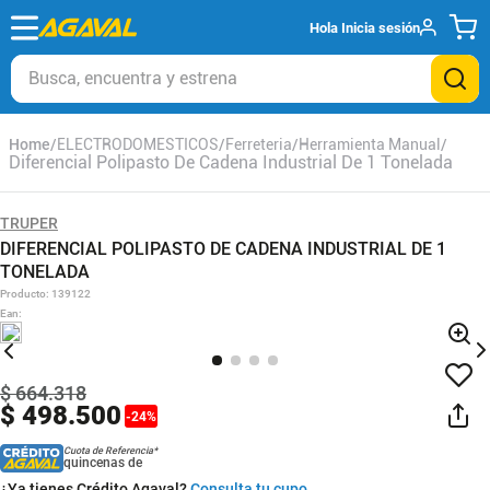
Hola
Inicia sesión
Busca, encuentra y estrena
ELECTRODOMESTICOS
Ferreteria
Herramienta Manual
Diferencial Polipasto De Cadena Industrial De 1 Tonelada
TRUPER
DIFERENCIAL POLIPASTO DE CADENA INDUSTRIAL DE 1
TONELADA
Producto
:
139122
Ean
:
$
664
.
318
$
498
.
500
-
24
%
Cuota de Referencia*
quincenas de
¿Ya tienes Crédito Agaval?
Consulta tu cupo