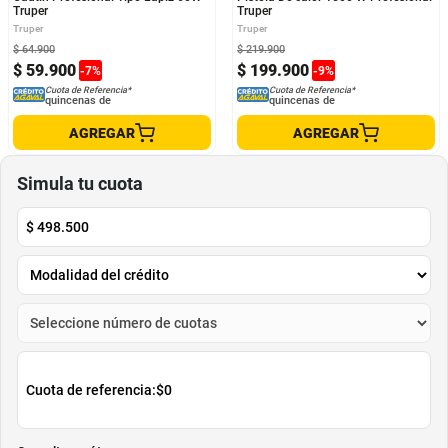
Truper
Truper
Truper
Truper
$
64
.
900
$
219
.
900
$
59
.
900
$
199
.
900
-
7
%
-
9
%
Cuota de Referencia*
Cuota de Referencia*
quincenas de
quincenas de
AGREGAR
AGREGAR
Simula tu cuota
$
498.500
Cuota de referencia:
$0