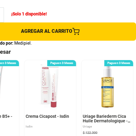
¡Solo
1
disponible!
AGREGAR AL CARRITO
do por:
Medipiel.
resar
e n 3 Meses
Pague n 3 Meses
Pague n 3 Meses
 B5+ -
Crema Cicapost - Isdin
Uriage Bariederm Cica
Huile Dermatologique -
Medivelius
Isdin
Uriage
$
122
.
300