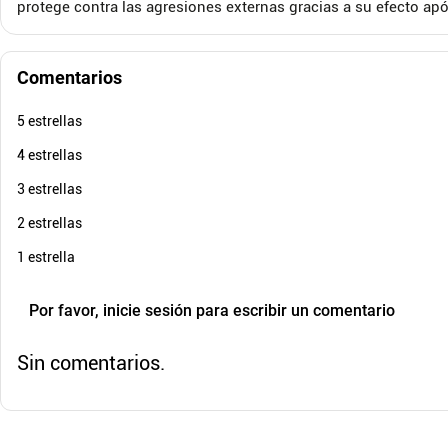
protege contra las agresiones externas gracias a su efecto após
$
93
.
000
$
90
-
25
%
Cuota de Referencia*
quincenas de
Envió Gratis
E
Comentarios
AGREGAR
5 estrellas
4 estrellas
3 estrellas
2 estrellas
1 estrella
Por favor, inicie sesión para escribir un comentario
Sin comentarios.