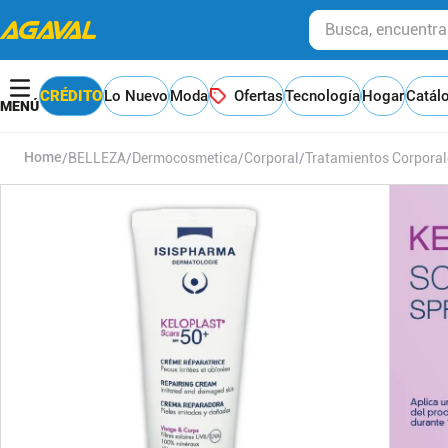
Busca, encuentra y
CRÉDITO
Lo Nuevo
Moda
Ofertas
Tecnología
Hogar
Catál
BELLEZA
Dermocosmetica
Corporal
Tratamientos Corporal