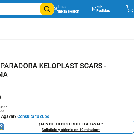
Mis
Pedidos
PARADORA KELOPLAST SCARS -
MA
3
0
encia*
de
o Agaval?
Consulta tu cupo
¿AÚN NO TIENES CRÉDITO AGAVAL?
Solicítalo y obtenlo en 10 minutos*