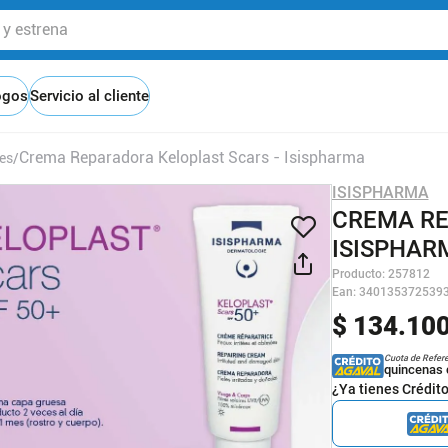
 estrena
ogos
Servicio al cliente
Crema Reparadora Keloplast Scars - Isispharma
es
ISISPHARMA
CREMA RE
ISISPHAR
Producto
:
257812
Ean
:
340135372539
$
134
.
10
Cuota de Refer
quincenas 
¿Ya tienes Crédit