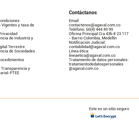
Contáctanos
Condiciones
Email: 
Vigentes y tasa de 
contactenos@agaval.com.co
Teléfono: 60(4) 444 49 99
Privacidad
Oficina Principal Cra 43b # 23 117 
ncia de Industría y 
- Barrio Colombia, Medellín
Notificación Judicial: 
gital Terrestre
contabilidad@agaval.com.co
encia de Sociedades
Línea ética: 
lineaetica@agaval.com.co 
ocedimientos 
Tratamiento de datos personales: 
tratamientodedatospersonales        
 Transparencia y 
@agaval.com.co
arial-PTEE
Este es un sitio seguro