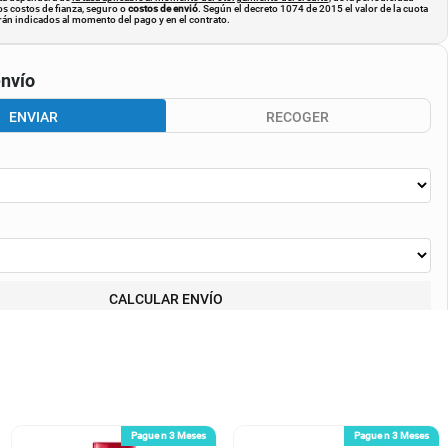
os costos de fianza, seguro o
costos de envió
. Según el decreto 1074 de 2015 el valor de la cuota
án indicados al momento del pago y en el contrato.
nvío
ENVIAR
RECOGER
CALCULAR ENVÍO
Pague n 3 Meses
Pague n 3 Meses