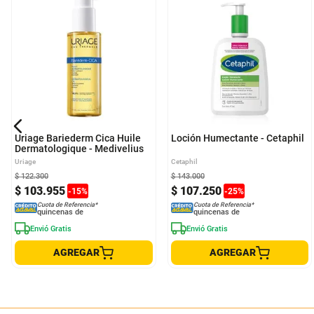
Uriage Bariederm Cica Huile
Loción Humectante - Cetaphil
Dermatologique - Medivelius
Uriage
Cetaphil
$
122
.
300
$
143
.
000
$
103
.
955
$
107
.
250
-
15
%
-
25
%
Cuota de Referencia*
Cuota de Referencia*
quincenas de
quincenas de
Envió Gratis
Envió Gratis
AGREGAR
AGREGAR