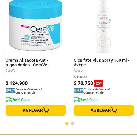
Crema Alisadora Anti-
Cicalfate Plus Spray 100 ml -
rugosidades - CeraVe
Avène
CeraVe
Avène
$
105
.
000
$
124
.
900
$
78
.
750
-
25
%
Cuota de Referencia*
Cuota de Referencia*
quincenas de
quincenas de
Envió Gratis
Envió Gratis
AGREGAR
AGREGAR