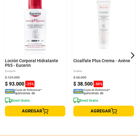
Loción Corporal Hidratante
Cicalfate Plus Crema - Avène
Ph5 - Eucerin
Eucerin
Avène
$
124
.
000
$
55
.
000
$
93
.
000
$
38
.
500
-
25
%
-
30
%
Cuota de Referencia*
Cuota de Referencia*
quincenas de
quincenas de
Envió Gratis
Envió Gratis
AGREGAR
AGREGAR