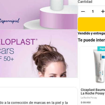
Cantidad
Vendido y entrega
Te puede inte
Pague n 3 Meses
Pague n 3 Meses
Pagu
ón Hidratante
Estimulación eléctrica
nsiva - Cerave
Click and Care
e
TVN - Click & Care
Cicaplast Baume
La Roche Posay
La Roche Posay
o a la corrección de marcas en la piel y la
$
58
.
950