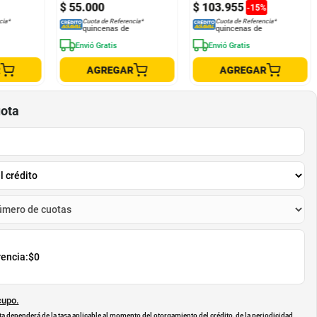
$
55
.
000
$
103
.
955
-
15
%
cia*
Cuota de Referencia*
Cuota de Referencia*
quincenas de
quincenas de
Envió Gratis
Envió Gratis
R
AGREGAR
AGREGAR
uota
rencia:
$0
cupo.
uota dependerá de
la tasa aplicable al momento del otorgamiento del crédito
, de la periodicidad