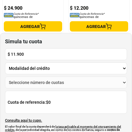
$
24
.
900
$
12
.
200
Cuota de Referencia*
Cuota de Referencia*
quincenas de
quincenas de
AGREGAR
AGREGAR
Simula tu cuota
$
11.900
Cuota de referencia:
$0
Consulta aquí tu cupo.
El valor final de la cuota dependerá de
la tasa aplicable al momento del otorgamiento del
crédito
, de la periodicidad elegida, así como de los costos de fianza, seguro o
costos de