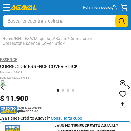
Hola
Inicia sesión
Busca, encuentra y estrena
BELLEZA
Maquillaje
Rostro
Correctores
Corrector Essence Cover Stick
ESSENCE
CORRECTOR ESSENCE COVER STICK
Producto
:
64638
Ean
:
4251232219883
$
11
.
900
Cuota de Referencia*
quincenas de
¿Ya tienes Crédito Agaval?
Consulta tu cupo
¿AÚN NO TIENES CRÉDITO AGAVAL?