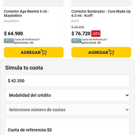
Corrector Age Rewind 6 ml -
Corrector Iluminador - Cure Make Up
Maybelline
6.5 ml - Korff
Maybelline
Korff
$
95
.
900
$
64
.
900
$
76
.
720
-
20
%
Cuota de Referencia*
Cuota de Referencia*
quincenas de
quincenas de
AGREGAR
AGREGAR
Simula tu cuota
$
42.350
Cuota de referencia:
$0