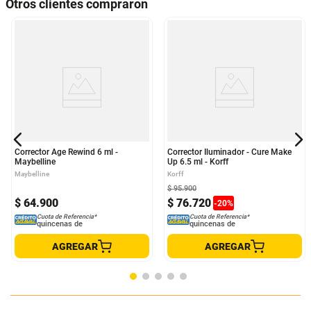
Otros clientes compraron
Corrector Age Rewind 6 ml -
Corrector Iluminador - Cure Make
Maybelline
Up 6.5 ml - Korff
Maybelline
Korff
$
95
.
900
$
64
.
900
$
76
.
720
-
20
%
Cuota de Referencia*
Cuota de Referencia*
quincenas de
quincenas de
AGREGAR
AGREGAR