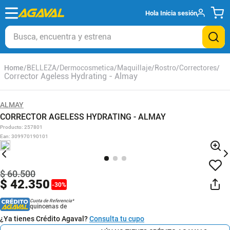
Hola
Inicia sesión
Busca, encuentra y estrena
BELLEZA
Dermocosmetica
Maquillaje
Rostro
Correctores
Corrector Ageless Hydrating - Almay
ALMAY
CORRECTOR AGELESS HYDRATING - ALMAY
Producto
:
257801
Ean
:
309970190101
$
60
.
500
$
42
.
350
-
30
%
Cuota de Referencia*
quincenas de
¿Ya tienes Crédito Agaval?
Consulta tu cupo