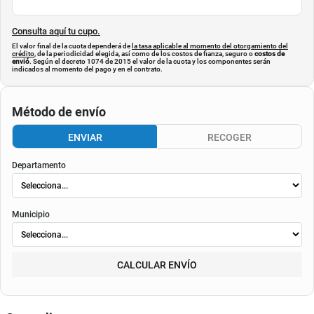
Consulta aquí tu cupo.
El valor final de la cuota dependerá de
la tasa aplicable al momento del otorgamiento del
crédito
, de la periodicidad elegida, así como de los costos de fianza, seguro o
costos de
envió
. Según el decreto 1074 de 2015 el valor de la cuota y los componentes serán
indicados al momento del pago y en el contrato.
Método de envío
ENVIAR
RECOGER
Departamento
Municipio
CALCULAR ENVÍO