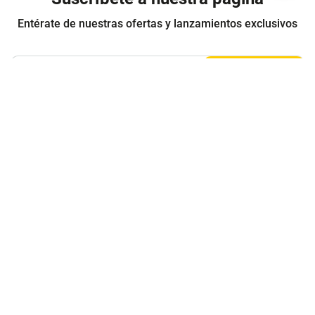
Entérate de nuestras ofertas y lanzamientos exclusivos
Registrarme
Acepto los
Términos y condiciones
y
Política de Privacidad
Contáctanos
Sobre Agaval
Servicio al cliente
Legales