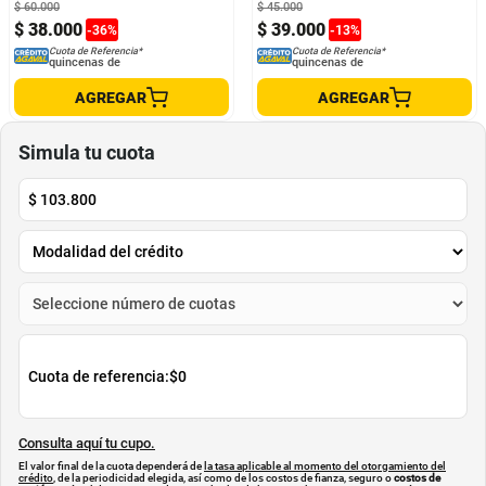
$
60
.
000
$
45
.
000
$
38
.
000
$
39
.
000
-
36
%
-
13
%
Cuota de Referencia*
Cuota de Referencia*
quincenas de
quincenas de
AGREGAR
AGREGAR
Simula tu cuota
$
103.800
Cuota de referencia:
$0
Consulta aquí tu cupo.
El valor final de la cuota dependerá de
la tasa aplicable al momento del otorgamiento del
crédito
, de la periodicidad elegida, así como de los costos de fianza, seguro o
costos de