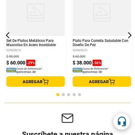
Set De Platos Metálicos Para
Plato Para Comida Saludable Con
Mascotas En Acero Inoxidable
Diseño De Pez
GENERICO
GENERICO
$
85
.
000
$
60
.
000
$
60
.
000
$
38
.
000
-
29
%
-
36
%
Cuota de Referencia*
Cuota de Referencia*
quincenas de
quincenas de
AGREGAR
AGREGAR
Suscríbete a nuestra página