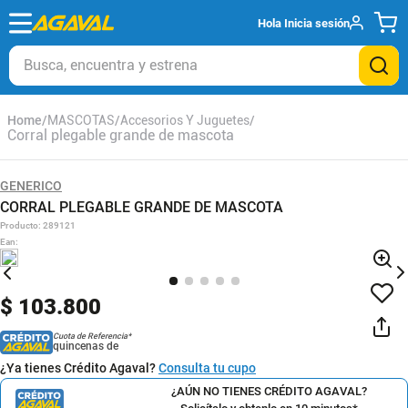
Hola
Inicia sesión
Busca, encuentra y estrena
MASCOTAS
Accesorios Y Juguetes
Corral plegable grande de mascota
GENERICO
CORRAL PLEGABLE GRANDE DE MASCOTA
Producto
:
289121
Ean
:
$
103
.
800
Cuota de Referencia*
quincenas de
¿Ya tienes Crédito Agaval?
Consulta tu cupo
¿AÚN NO TIENES CRÉDITO AGAVAL?