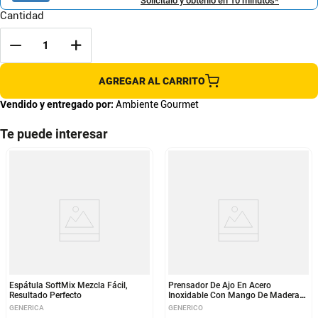
Solicítalo y obtenlo en 10 minutos*
Cantidad
AGREGAR AL CARRITO
Vendido y entregado por:
Ambiente Gourmet
Te puede interesar
Espátula SoftMix Mezcla Fácil,
Prensador De Ajo En Acero
Resultado Perfecto
Inoxidable Con Mango De Madera
Acacia
GENERICA
GENERICO