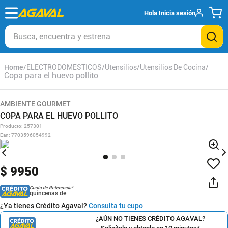
Hola
Inicia sesión
Busca, encuentra y estrena
ELECTRODOMESTICOS
Utensilios
Utensilios De Cocina
Copa para el huevo pollito
AMBIENTE GOURMET
COPA PARA EL HUEVO POLLITO
Producto
:
257301
Ean
:
7703596054992
$
9950
Cuota de Referencia*
quincenas de
¿Ya tienes Crédito Agaval?
Consulta tu cupo
¿AÚN NO TIENES CRÉDITO AGAVAL?