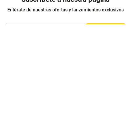
Entérate de nuestras ofertas y lanzamientos exclusivos
Registrarme
Acepto los
Términos y condiciones
y
Política de Privacidad
Contáctanos
Sobre Agaval
Servicio al cliente
Legales