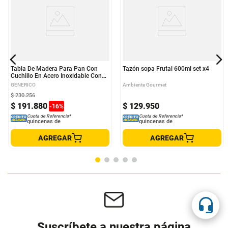
Tabla De Madera Para Pan Con
Tazón sopa Frutal 600ml set x4
Cuchillo En Acero Inoxidable Con
Mango En Acacia
GENERICO
Ambiente Gourmet
$
230
.
256
$
191
.
880
$
129
.
950
-
16
%
Cuota de Referencia*
Cuota de Referencia*
quincenas de
quincenas de
AGREGAR
AGREGAR
Suscríbete a nuestra página