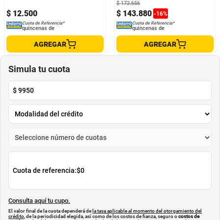
$
172
.
656
$
12
.
500
$
143
.
880
-
16
%
Cuota de Referencia*
Cuota de Referencia*
quincenas de
quincenas de
AGREGAR
AGREGAR
Simula tu cuota
$
9950
Cuota de referencia:
$0
Consulta aquí tu cupo.
El valor final de la cuota dependerá de
la tasa aplicable al momento del otorgamiento del
crédito
, de la periodicidad elegida, así como de los costos de fianza, seguro o
costos de