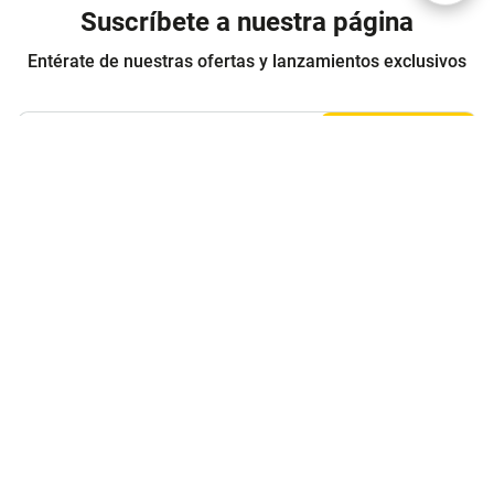
Suscríbete a nuestra página
Entérate de nuestras ofertas y lanzamientos exclusivos
Registrarme
Acepto los
Términos y condiciones
y
Política de Privacidad
Contáctanos
Sobre Agaval
Servicio al cliente
Legales