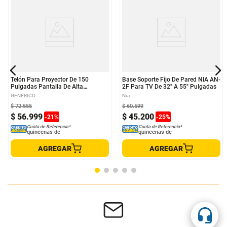
Telón Para Proyector De 150
Base Soporte Fijo De Pared NIA AN-
Pulgadas Pantalla De Alta
2F Para TV De 32" A 55" Pulgadas
Reflectividad
GENERICO
Nia
$
72
.
555
$
60
.
599
$
56
.
999
$
45
.
200
-
21
%
-
25
%
Cuota de Referencia*
Cuota de Referencia*
quincenas de
quincenas de
AGREGAR
AGREGAR