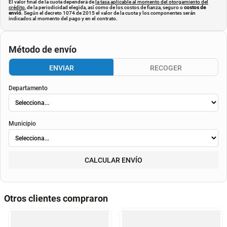
El valor final de la cuota dependerá de
la tasa aplicable al momento del otorgamiento del
crédito
, de la periodicidad elegida, así como de los costos de fianza, seguro o
costos de
envió
. Según el decreto 1074 de 2015 el valor de la cuota y los componentes serán
indicados al momento del pago y en el contrato.
Método de envío
ENVIAR
RECOGER
Departamento
Municipio
CALCULAR ENVÍO
Otros clientes compraron