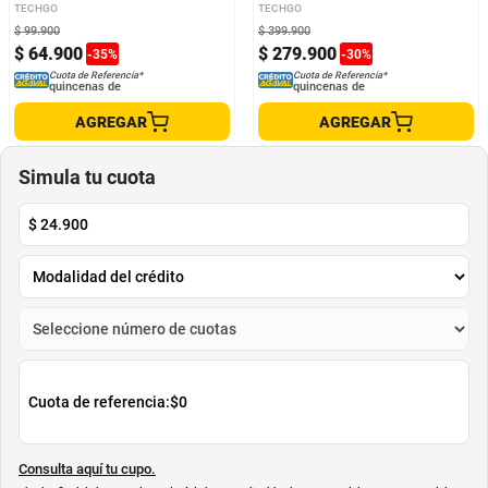
Brazo Extensible Articulado de
hasta 70Kg + 2 Repisas
TECHGO
TECHGO
Acero Resistente
$
99
.
900
$
399
.
900
$
64
.
900
$
279
.
900
-
35
%
-
30
%
Cuota de Referencia*
Cuota de Referencia*
quincenas de
quincenas de
AGREGAR
AGREGAR
Simula tu cuota
$
24.900
Cuota de referencia:
$0
Consulta aquí tu cupo.