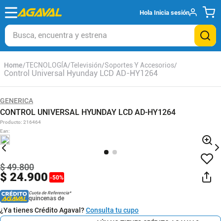
Hola
Inicia sesión
Busca, encuentra y estrena
TECNOLOGÍA
Televisión
Soportes Y Accesorios
Control Universal Hyunday LCD AD-HY1264
GENERICA
CONTROL UNIVERSAL HYUNDAY LCD AD-HY1264
Producto
:
216464
Ean
:
$
49
.
800
$
24
.
900
-
50
%
Cuota de Referencia*
quincenas de
¿Ya tienes Crédito Agaval?
Consulta tu cupo