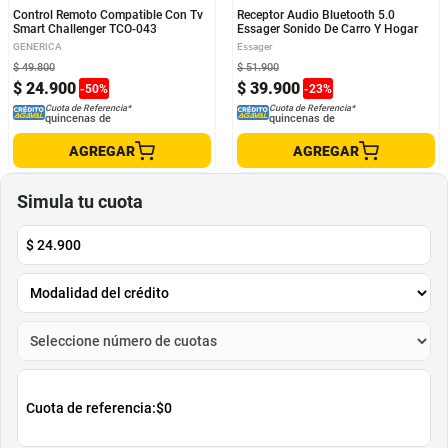
Control Remoto Compatible Con Tv
Receptor Audio Bluetooth 5.0
Smart Challenger TCO-043
Essager Sonido De Carro Y Hogar
GENERICA
Essager
$
49
.
800
$
51
.
900
$
24
.
900
$
39
.
900
-
50
%
-
23
%
Cuota de Referencia*
Cuota de Referencia*
quincenas de
quincenas de
AGREGAR
AGREGAR
Simula tu cuota
$
24.900
Cuota de referencia:
$0