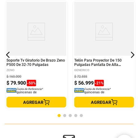
Soporte Tv Giratorio De Brazo Zeno
Telón Para Proyector De 150
P500 De 32-70 Pulgadas
Pulgadas Pantalla De Alta
Reflectividad
ZENO
GENERICO
$
160
.
000
$
72
.
555
$
79
.
900
$
56
.
999
-
50
%
-
21
%
Cuota de Referencia*
Cuota de Referencia*
quincenas de
quincenas de
AGREGAR
AGREGAR