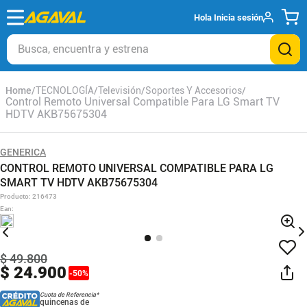
Hola
Inicia sesión
Busca, encuentra y estrena
TECNOLOGÍA
Televisión
Soportes Y Accesorios
Control Remoto Universal Compatible Para LG Smart TV
HDTV AKB75675304
GENERICA
CONTROL REMOTO UNIVERSAL COMPATIBLE PARA LG
SMART TV HDTV AKB75675304
Producto
:
216473
Ean
:
$
49
.
800
$
24
.
900
-
50
%
Cuota de Referencia*
quincenas de