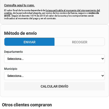
Consulta aquí tu cupo.
El valor final de la cuota dependerá de
la tasa aplicable al momento del otorgamiento del
crédito
, de la periodicidad elegida, así como de los costos de fianza, seguro o
costos de
envió
. Según el decreto 1074 de 2015 el valor de la cuota y los componentes serán
indicados al momento del pago y en el contrato.
Método de envío
ENVIAR
RECOGER
Departamento
Municipio
CALCULAR ENVÍO
Otros clientes compraron