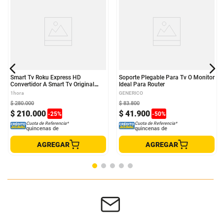
Smart Tv Roku Express HD
Soporte Plegable Para Tv O Monitor
Convertidor A Smart Tv Original
Ideal Para Router
Roku
1hora
GENERICO
$
280
.
000
$
83
.
800
$
210
.
000
$
41
.
900
-
25
%
-
50
%
Cuota de Referencia*
Cuota de Referencia*
quincenas de
quincenas de
AGREGAR
AGREGAR