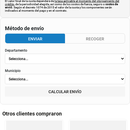
El valor final de la cuota dependerá de
la tasa aplicable al momento del otorgamiento del
crédito
, de la periodicidad elegida, así como de los costos de fianza, seguro o
costos de
envió
. Según el decreto 1074 de 2015 el valor de la cuota y los componentes serán
indicados al momento del pago y en el contrato.
Método de envío
ENVIAR
RECOGER
Departamento
Municipio
CALCULAR ENVÍO
Otros clientes compraron