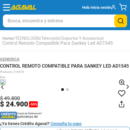
Hola
Inicia sesión
Busca, encuentra y estrena
TECNOLOGÍA
Televisión
Soportes Y Accesorios
Control Remoto Compatible Para Sankey Led AD1545
GENERICA
CONTROL REMOTO COMPATIBLE PARA SANKEY LED AD1545
Producto
:
216470
Ean
:
$
49
.
800
$
24
.
900
-
50
%
Cuota de Referencia*
quincenas de
¿Ya tienes Crédito Agaval?
Consulta tu cupo