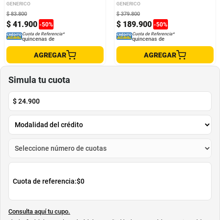
GENERICO
GENERICO
$
83
.
800
$
379
.
800
$
41
.
900
$
189
.
900
-
50
%
-
50
%
Cuota de Referencia*
Cuota de Referencia*
quincenas de
quincenas de
AGREGAR
AGREGAR
Simula tu cuota
$
24.900
Cuota de referencia:
$0
Consulta aquí tu cupo.