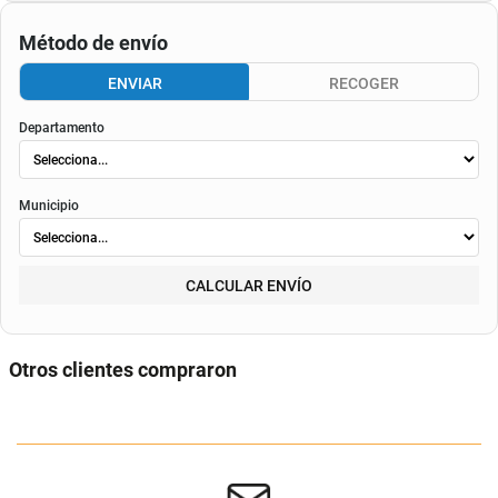
Consulta aquí tu cupo.
El valor final de la cuota dependerá de
la tasa aplicable al momento del otorgamiento del
crédito
, de la periodicidad elegida, así como de los costos de fianza, seguro o
costos de
envió
. Según el decreto 1074 de 2015 el valor de la cuota y los componentes serán
indicados al momento del pago y en el contrato.
Método de envío
ENVIAR
RECOGER
Departamento
Municipio
CALCULAR ENVÍO