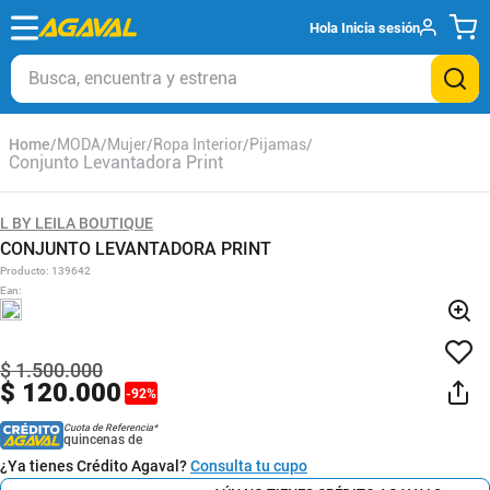
Hola
Inicia sesión
Busca, encuentra y estrena
MODA
Mujer
Ropa Interior
Pijamas
Conjunto Levantadora Print
L BY LEILA BOUTIQUE
CONJUNTO LEVANTADORA PRINT
Producto
:
139642
Ean
:
$
1
.
500
.
000
$
120
.
000
-
92
%
Cuota de Referencia*
quincenas de
¿Ya tienes Crédito Agaval?
Consulta tu cupo