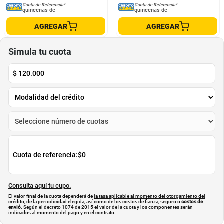
Pijama fit relajado con estampado
SHORT PIJAMA LAURA MUJER
de hojas en rosa para mujer
525216
TENNIS
LAURA
$
219
.
900
$
52
.
900
Cuota de Referencia*
Cuota de Referencia*
quincenas de
quincenas de
AGREGAR
AGREGAR
Simula tu cuota
$
120.000
Cuota de referencia:
$0