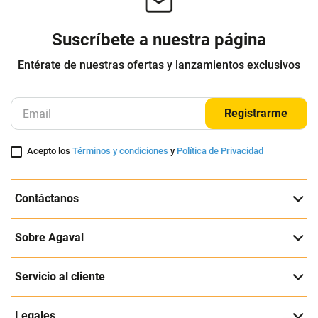
Otros clientes compraron
Batola Mujer Azul Indigo Mp
SHORT PIJAMA LAURA MUJER
113435
525216
MP
LAURA
$
52
.
539
$
37
.
000
$
52
.
900
-
29
%
Cuota de Referencia*
Cuota de Referencia*
quincenas de
quincenas de
AGREGAR
AGREGAR
Suscríbete a nuestra página
Entérate de nuestras ofertas y lanzamientos exclusivos