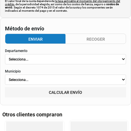
El valor final de la cuota dependerá de
la tasa aplicable al momento del otorgamiento del
crédito
, de la periodicidad elegida, así como de los costos de fianza, seguro o
costos de
envió
. Según el decreto 1074 de 2015 el valor de la cuota y los componentes serán
indicados al momento del pago y en el contrato.
Método de envío
ENVIAR
RECOGER
Departamento
Municipio
CALCULAR ENVÍO
Otros clientes compraron