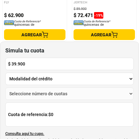
Negro
FLY
JERTECH
$
89
.
900
$
62
.
900
$
72
.
471
-
19
%
Cuota de Referencia*
Cuota de Referencia*
quincenas de
quincenas de
AGREGAR
AGREGAR
Simula tu cuota
$
39.900
Cuota de referencia:
$0
Consulta aquí tu cupo.