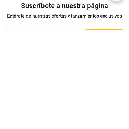
Suscríbete a nuestra página
Entérate de nuestras ofertas y lanzamientos exclusivos
Registrarme
Acepto los
Términos y condiciones
y
Política de Privacidad
Contáctanos
Sobre Agaval
Servicio al cliente
Legales