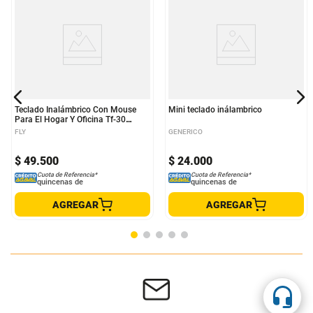
Teclado Inalámbrico Con Mouse
Mini teclado inálambrico
Para El Hogar Y Oficina Tf-30
Rosado
FLY
GENERICO
$
49
.
500
$
24
.
000
Cuota de Referencia*
Cuota de Referencia*
quincenas de
quincenas de
AGREGAR
AGREGAR