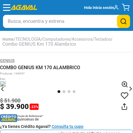
Hola
Inicia sesión
Busca, encuentra y estrena
TECNOLOGÍA
Computadores
Accesorios
Teclados
Combo GENIUS Km 170 Alambrico
GENIUS
COMBO GENIUS KM 170 ALAMBRICO
Producto
:
144047
Ean
:
$
51
.
900
$
39
.
900
-
23
%
Cuota de Referencia*
quincenas de
¿Ya tienes Crédito Agaval?
Consulta tu cupo