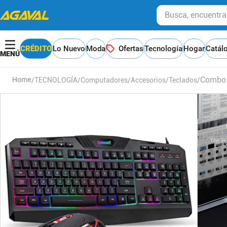
Busca, encuentra y
CRÉDITO
Lo Nuevo
Moda
Ofertas
Tecnología
Hogar
Catál
Combo 
TECNOLOGÍA
Computadores
Accesorios
Teclados