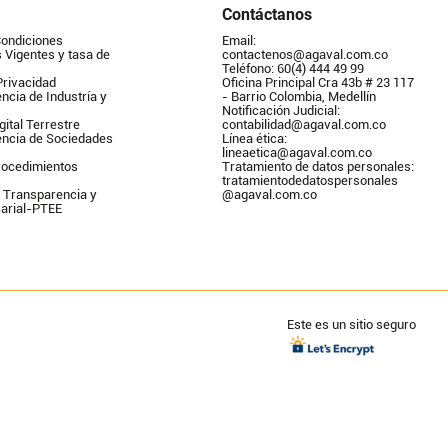
Contáctanos
Condiciones
Email: 
Vigentes y tasa de 
contactenos@agaval.com.co
Teléfono: 60(4) 444 49 99
Privacidad
Oficina Principal Cra 43b # 23 117 
ncia de Industría y 
- Barrio Colombia, Medellín
Notificación Judicial: 
gital Terrestre
contabilidad@agaval.com.co
encia de Sociedades
Línea ética: 
lineaetica@agaval.com.co 
ocedimientos 
Tratamiento de datos personales: 
tratamientodedatospersonales        
 Transparencia y 
@agaval.com.co
arial-PTEE
Este es un sitio seguro