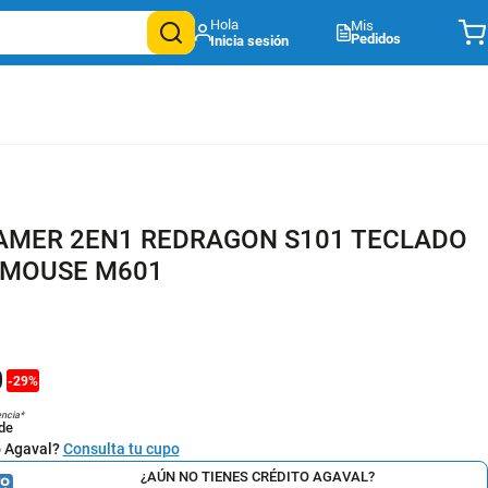
Mis
Pedidos
MER 2EN1 REDRAGON S101 TECLADO
 MOUSE M601
0
-
29
%
encia*
de
o Agaval?
Consulta tu cupo
¿AÚN NO TIENES CRÉDITO AGAVAL?