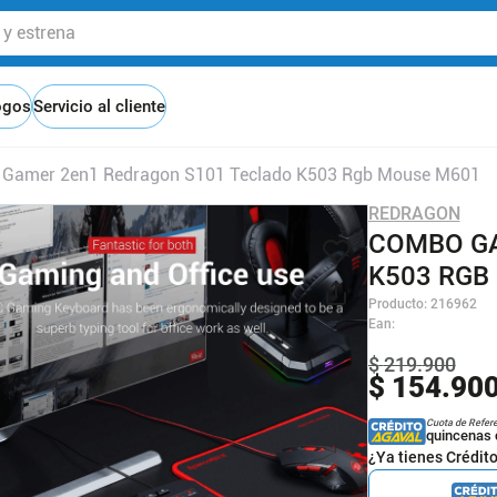
 estrena
ogos
Servicio al cliente
Gamer 2en1 Redragon S101 Teclado K503 Rgb Mouse M601
REDRAGON
COMBO GA
K503 RGB
Producto
:
216962
Ean
:
$
219
.
900
$
154
.
90
Cuota de Refer
quincenas 
¿Ya tienes Crédit