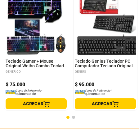
Teclado Gamer + Mouse
Teclado Genius Teclador PC
Original Weibo Combo Teclado
Computador Teclado Original
Computador + Mouse Luces
Genius Alambrico
GENERICO
GENIUS
Led
$
75
.
000
$
95
.
000
Cuota de Referencia*
Cuota de Referencia*
quincenas de
quincenas de
AGREGAR
AGREGAR