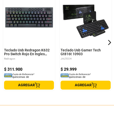
Teclado Usb Redragon K632
Teclado Usb Gamer Tech
Pro Switch Rojo En Ingles
Gt816t 10903
(Negro)
Redragon
JALTECH
$
311
.
900
$
29
.
999
Cuota de Referencia*
Cuota de Referencia*
quincenas de
quincenas de
AGREGAR
AGREGAR