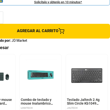
Solicítalo y obtenlo en 10 minutos*
AGREGAR AL CARRITO
do por:
JD Market
resar
y mouse
Combo de teclado y
Teclado Jaltech 2.4g
ard
mouse Inalambrico
Slim Circle Kb1049
Logitech MK220
11512
LOGITECH
JALTECH