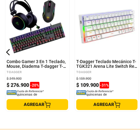
Combo Gamer 3 En 1 Teclado,
T-Dagger Teclado Mecánico T-
Mouse, Diadema T-dagger T-
TGK321 Arena Lite Switch Red
tgs009
60% Rainbow Español LAT
T-DAGGER
T-DAGGER
Blanco antighosting RGB
$
349
.
900
$
159
.
900
$
276
.
900
$
109
.
900
-
20
%
-
31
%
Cuota de Referencia*
Cuota de Referencia*
quincenas de
quincenas de
AGREGAR
AGREGAR