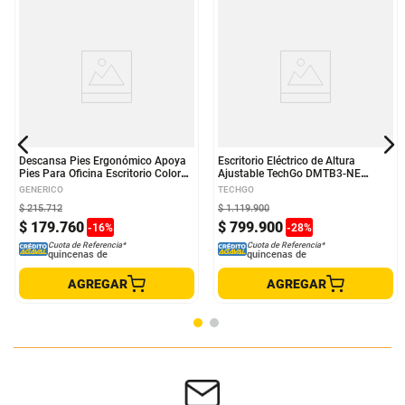
Descansa Pies Ergonómico Apoya
Escritorio Eléctrico de Altura
Pies Para Oficina Escritorio Color
Ajustable TechGo DMTB3-NE
Gris
Diseño Ergonómico y Moderno,
GENERICO
TECHGO
Negro
$
215
.
712
$
1
.
119
.
900
$
179
.
760
$
799
.
900
-
16
%
-
28
%
Cuota de Referencia*
Cuota de Referencia*
quincenas de
quincenas de
AGREGAR
AGREGAR