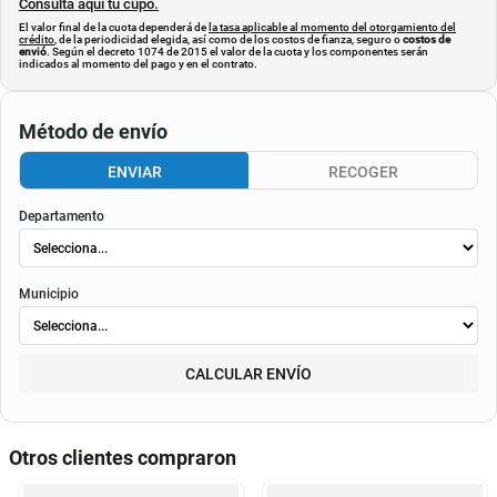
Consulta aquí tu cupo.
El valor final de la cuota dependerá de
la tasa aplicable al momento del otorgamiento del
crédito
, de la periodicidad elegida, así como de los costos de fianza, seguro o
costos de
envió
. Según el decreto 1074 de 2015 el valor de la cuota y los componentes serán
indicados al momento del pago y en el contrato.
Método de envío
ENVIAR
RECOGER
Departamento
Municipio
CALCULAR ENVÍO
Otros clientes compraron