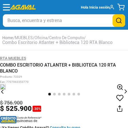
Hola
Inicia sesión
Busca, encuentra y estrena
MUEBLES
Oficina
Centro De Computo
Combo Escritorio Atlanter + Biblioteca 120 RTA Blanco
RTA MUEBLES
COMBO ESCRITORIO ATLANTER + BIBLIOTECA 120 RTA
BLANCO
Producto
:
72329
Ean
:
7707062353770
$
756
.
900
$
525
.
900
-
30
%
Cuota de Referencia*
quincenas de
¿Ya tienes Crédito Agaval?
Consulta tu cupo