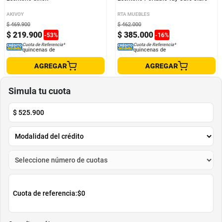
AKIVOY
RTA MUEBLES
$
469
.
900
$
462
.
000
$
219
.
900
$
385
.
000
-
53
%
-
16
%
Cuota de Referencia*
Cuota de Referencia*
quincenas de
quincenas de
AGREGAR
AGREGAR
Simula tu cuota
$
525.900
Cuota de referencia:
$0