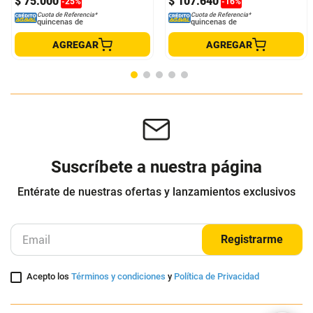
Set De Cuchillos X 13 Piezas
Juego Cuchillos X13 Piezas Cocina
Miracle Blade Corte Profesional
GENERICO
GENERICO
$
100
.
000
$
129
.
168
$
75
.
000
$
107
.
640
-
25
%
-
16
%
Cuota de Referencia*
Cuota de Referencia*
quincenas de
quincenas de
AGREGAR
AGREGAR