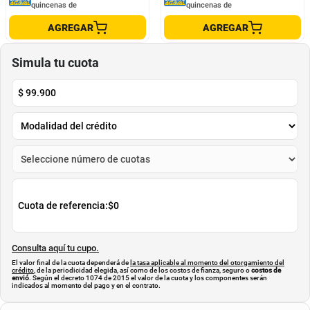
Set De Cuchillos X 13 Piezas Miracle
Set De Cuchillos Mármol De Lujo 9
Blade Corte Profesional
Piezas QVR09-46
GENERICO
GENERICO
$
100
.
000
$
169
.
900
$
75
.
000
$
105
.
900
-
25
%
-
37
%
Cuota de Referencia*
Cuota de Referencia*
quincenas de
quincenas de
AGREGAR
AGREGAR
Simula tu cuota
$
99.900
Cuota de referencia:
$0