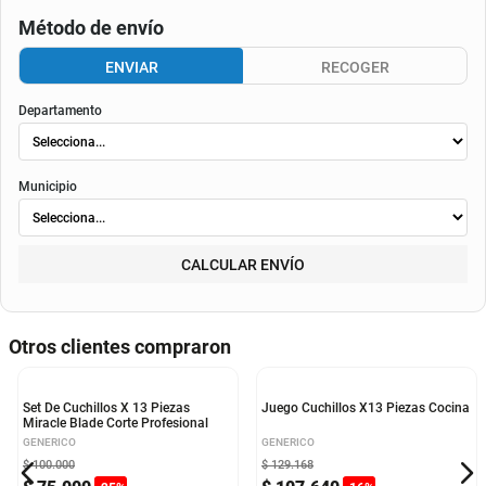
Consulta aquí tu cupo.
El valor final de la cuota dependerá de
la tasa aplicable al momento del otorgamiento del
crédito
, de la periodicidad elegida, así como de los costos de fianza, seguro o
costos de
envió
. Según el decreto 1074 de 2015 el valor de la cuota y los componentes serán
indicados al momento del pago y en el contrato.
Método de envío
ENVIAR
RECOGER
Departamento
Municipio
CALCULAR ENVÍO
Otros clientes compraron