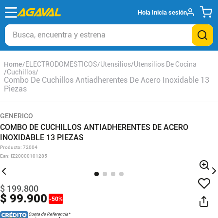
Hola
Inicia sesión
Busca, encuentra y estrena
ELECTRODOMESTICOS
Utensilios
Utensilios De Cocina
Cuchillos
Combo De Cuchillos Antiadherentes De Acero Inoxidable 13
Piezas
GENERICO
COMBO DE CUCHILLOS ANTIADHERENTES DE ACERO
INOXIDABLE 13 PIEZAS
Producto
:
72004
Ean
:
IZ20000101285
$
199
.
800
$
99
.
900
-
50
%
Cuota de Referencia*