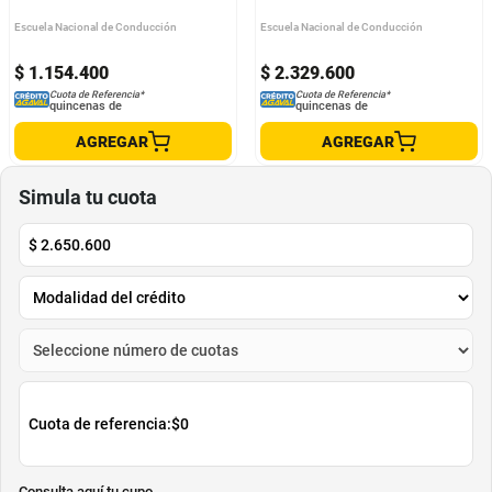
Escuela Nacional de Conducción
Escuela Nacional de Conducción
$
1
.
154
.
400
$
2
.
329
.
600
Cuota de Referencia*
Cuota de Referencia*
quincenas de
quincenas de
AGREGAR
AGREGAR
Simula tu cuota
$
2.650.600
Cuota de referencia:
$0
Consulta aquí tu cupo.