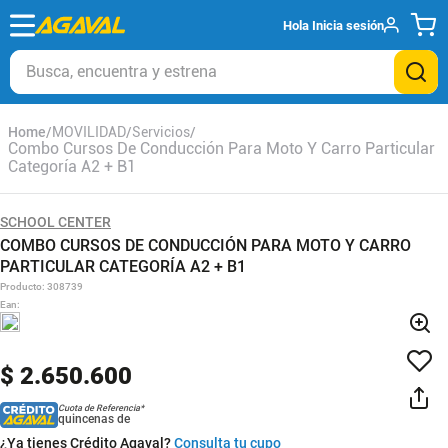
Hola
Inicia sesión
Busca, encuentra y estrena
MOVILIDAD
Servicios
Combo Cursos De Conducción Para Moto Y Carro Particular
Categoría A2 + B1
SCHOOL CENTER
COMBO CURSOS DE CONDUCCIÓN PARA MOTO Y CARRO
PARTICULAR CATEGORÍA A2 + B1
Producto
:
308739
Ean
:
$
2
.
650
.
600
Cuota de Referencia*
quincenas de
¿Ya tienes Crédito Agaval?
Consulta tu cupo