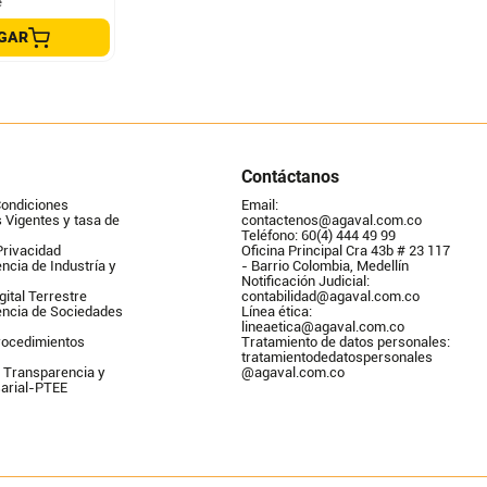
e
GAR
Contáctanos
Condiciones
Email: 
Vigentes y tasa de 
contactenos@agaval.com.co
Teléfono: 60(4) 444 49 99
Privacidad
Oficina Principal Cra 43b # 23 117 
ncia de Industría y 
- Barrio Colombia, Medellín
Notificación Judicial: 
gital Terrestre
contabilidad@agaval.com.co
encia de Sociedades
Línea ética: 
lineaetica@agaval.com.co 
ocedimientos 
Tratamiento de datos personales: 
tratamientodedatospersonales        
 Transparencia y 
@agaval.com.co
arial-PTEE