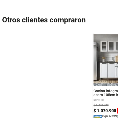
Otros clientes compraron
Cocina integra
acero 105cm i
lavaplatos izq
Bertolini
$
1
.
790
.
900
$
1
.
070
.
900
Cuota de Refer