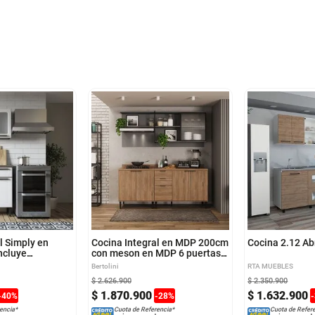
l Simply en
Cocina Integral en MDP 200cm
Cocina 2.12 Ab
ncluye
con meson en MDP 6 puertas
uierdo Blanco
Freijo y gris
Bertolini
RTA MUEBLES
$
2
.
626
.
900
$
2
.
350
.
900
$
1
.
870
.
900
$
1
.
632
.
900
-
40
%
-
28
%
-
encia*
Cuota de Referencia*
Cuota de Refer