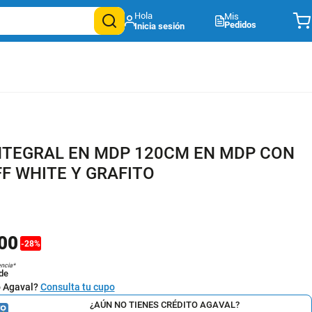
Mis
Pedidos
NTEGRAL EN MDP 120CM EN MDP CON
F WHITE Y GRAFITO
00
-
28
%
encia*
de
o Agaval?
Consulta tu cupo
¿AÚN NO TIENES CRÉDITO AGAVAL?