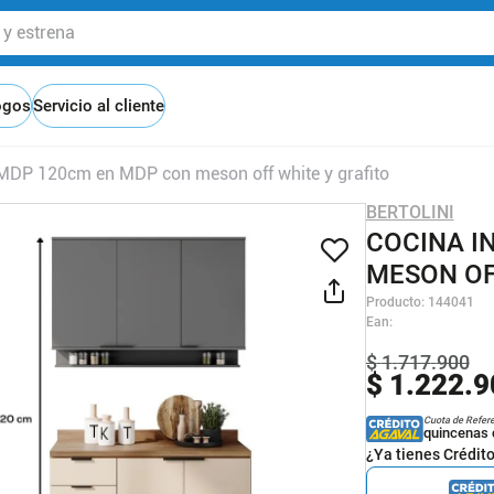
 estrena
ogos
Servicio al cliente
 MDP 120cm en MDP con meson off white y grafito
BERTOLINI
COCINA I
MESON OF
Producto
:
144041
Ean
:
$
1
.
717
.
900
$
1
.
222
.
9
Cuota de Refer
quincenas 
¿Ya tienes Crédit