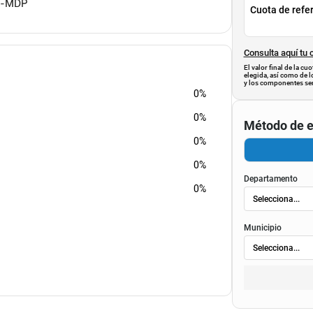
n-MDP
Cuota de refe
Consulta aquí tu 
El valor final de la c
elegida, así como de l
y los componentes ser
0%
0%
Método de e
0%
0%
Departamento
0%
Municipio