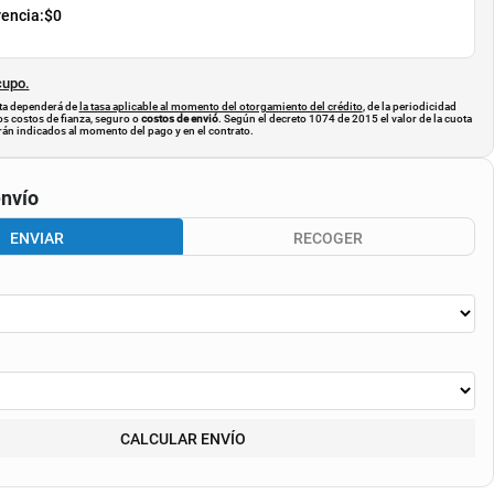
rencia:
$0
cupo.
uota dependerá de
la tasa aplicable al momento del otorgamiento del crédito
, de la periodicidad
os costos de fianza, seguro o
costos de envió
. Según el decreto 1074 de 2015 el valor de la cuota
án indicados al momento del pago y en el contrato.
nvío
ENVIAR
RECOGER
CALCULAR ENVÍO