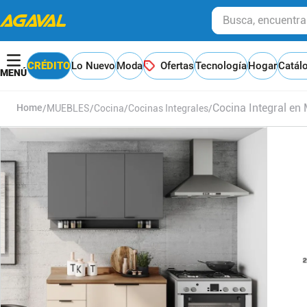
Busca, encuentra y
CRÉDITO
Lo Nuevo
Moda
Ofertas
Tecnología
Hogar
Catál
Cocina Integral en
MUEBLES
Cocina
Cocinas Integrales