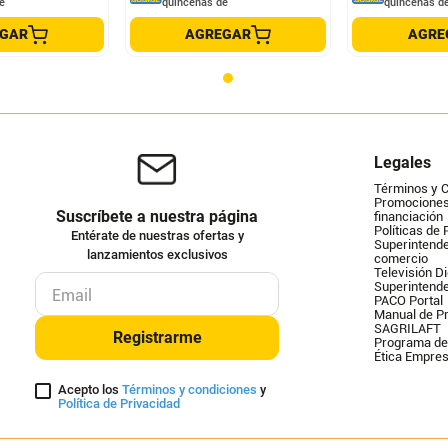
e
quincenas de
quincenas d
EGAR
AGREGAR
AGRE
Legales
Términos y 
Promociones 
Suscríbete a nuestra página
financiación
Políticas de 
Entérate de nuestras ofertas y
Superintende
lanzamientos exclusivos
comercio
Televisión Di
Superintend
PACO Portal
Manual de Pr
SAGRILAFT
Registrarme
Programa de
Ética Empres
Acepto los
Términos y condiciones
y
Política de Privacidad