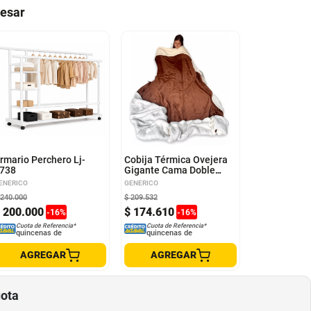
resar
rmario Perchero Lj-
Cobija Térmica Ovejera
738
Gigante Cama Doble
Ropa de Cama Hogar
ENERICO
GENERICO
Marrón
240
.
000
$
209
.
532
200
.
000
$
174
.
610
-
16
%
-
16
%
Cuota de Referencia*
Cuota de Referencia*
quincenas de
quincenas de
AGREGAR
AGREGAR
uota