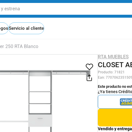
 estrena
ogos
Servicio al cliente
ter 250 RTA Blanco
RTA MUEBLES
CLOSET A
Producto
:
71821
Ean
:
770706235150
Este producto no es
¿Ya tienes Crédit
Vendido y entrega