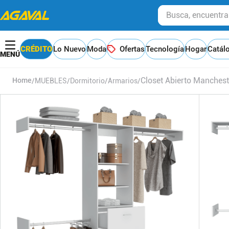
Busca, encuentra y
CRÉDITO
Lo Nuevo
Moda
Ofertas
Tecnología
Hogar
Catál
Closet Abierto Manches
MUEBLES
Dormitorio
Armarios