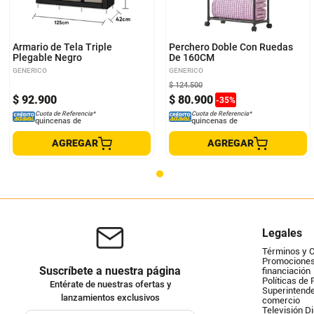
Armario de Tela Triple
Perchero Doble Con Ruedas
Plegable Negro
De 160CM
GENERICO
GENERICO
$
124
.
500
$
92
.
900
$
80
.
900
-
35
%
Cuota de Referencia*
Cuota de Referencia*
quincenas de
quincenas de
AGREGAR
AGREGAR
Legales
Términos y 
Promociones 
Suscríbete a nuestra página
financiación
Políticas de 
Entérate de nuestras ofertas y
Superintende
lanzamientos exclusivos
comercio
Televisión Di