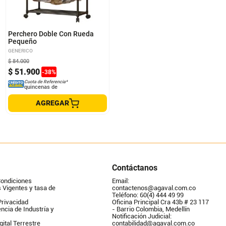
Perchero Doble Con Rueda
Pequeño
GENERICO
$
84
.
000
$
51
.
900
-
38
%
Cuota de Referencia*
quincenas de
AGREGAR
Contáctanos
Condiciones
Email: 
Vigentes y tasa de 
contactenos@agaval.com.co
Teléfono: 60(4) 444 49 99
Privacidad
Oficina Principal Cra 43b # 23 117 
ncia de Industría y 
- Barrio Colombia, Medellín
Notificación Judicial: 
gital Terrestre
contabilidad@agaval.com.co