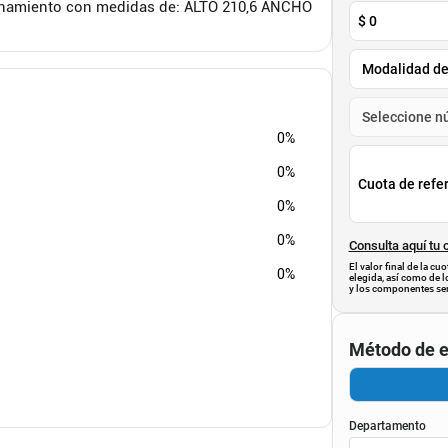
cenamiento con medidas de: ALTO 210,6 ANCHO
$
0
0%
0%
Cuota de refe
0%
0%
Consulta aquí tu 
El valor final de la c
0%
elegida, así como de l
y los componentes ser
Método de e
Departamento