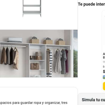
Te puede inte
A
8
G
$
$
Simula tu c
pacios para guardar ropa y organizar, tres