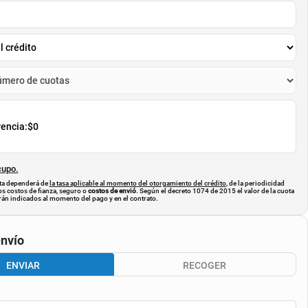
rencia:
$0
cupo.
uota dependerá de
la tasa aplicable al momento del otorgamiento del crédito
, de la periodicidad
os costos de fianza, seguro o
costos de envió
. Según el decreto 1074 de 2015 el valor de la cuota
án indicados al momento del pago y en el contrato.
nvío
ENVIAR
RECOGER