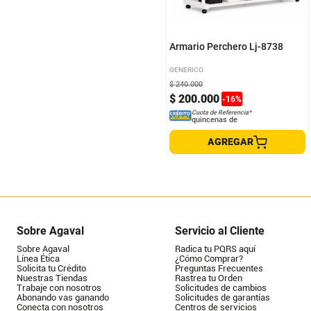
Armario Perchero Lj-8738
GENERICO
$
240
.
000
$
200
.
000
-
16
%
Cuota de Referencia*
quincenas de
AGREGAR
Sobre Agaval
Servicio al Cliente
Sobre Agaval
Radica tu PQRS aquí
Línea Ética
¿Cómo Comprar?
Solicita tu Crédito
Preguntas Frecuentes
Nuestras Tiendas
Rastrea tu Orden
Trabaje con nosotros
Solicitudes de cambios
Abonando vas ganando
Solicitudes de garantías
Conecta con nosotros
Centros de servicios