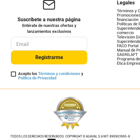
Legales
Términos y 
Promociones 
Suscríbete a nuestra página
financiación
Políticas de 
Entérate de nuestras ofertas y
Superintende
lanzamientos exclusivos
comercio
Televisión Di
Superintend
PACO Portal
Manual de Pr
SAGRILAFT
Registrarme
Programa de
Ética Empres
Acepto los
Términos y condiciones
y
Política de Privacidad
TODOS LOS DERECHOS RESERVADOS. COPYRIGHT © AGAVAL S.A NIT: 890903995-8