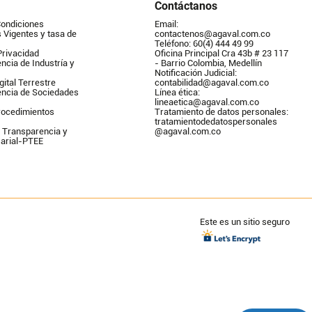
Contáctanos
Condiciones
Email: 
Vigentes y tasa de 
contactenos@agaval.com.co
Teléfono: 60(4) 444 49 99
Privacidad
Oficina Principal Cra 43b # 23 117 
ncia de Industría y 
- Barrio Colombia, Medellín
Notificación Judicial: 
gital Terrestre
contabilidad@agaval.com.co
encia de Sociedades
Línea ética: 
lineaetica@agaval.com.co 
ocedimientos 
Tratamiento de datos personales: 
tratamientodedatospersonales        
 Transparencia y 
@agaval.com.co
arial-PTEE
Este es un sitio seguro