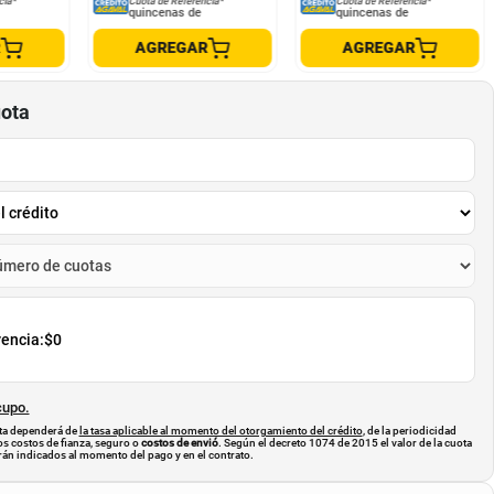
cia*
Cuota de Referencia*
Cuota de Referencia*
quincenas de
quincenas de
R
AGREGAR
AGREGAR
uota
rencia:
$0
cupo.
uota dependerá de
la tasa aplicable al momento del otorgamiento del crédito
, de la periodicidad
os costos de fianza, seguro o
costos de envió
. Según el decreto 1074 de 2015 el valor de la cuota
án indicados al momento del pago y en el contrato.