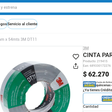
 estrena
ogos
Servicio al cliente
8mm x 54mts 3M DT11
3M
CINTA PA
Producto
:
219415
Ean
:
689330172276
$
62
.
270
Cuota de Refer
quincenas 
¿Ya tienes Crédit
Cantidad