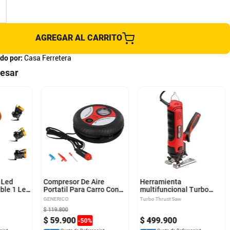
AGREGAR AL CARRITO
do por:
Casa Ferretera
resar
 Led
Compresor De Aire
Herramienta
ble 1 Led
Portatil Para Carro Con
multifuncional Turbo
Medidor
Thrust Saw
GENERICO
Turbo Thrust Saw
$
119
.
800
$
59
.
900
$
499
.
900
-
50
%