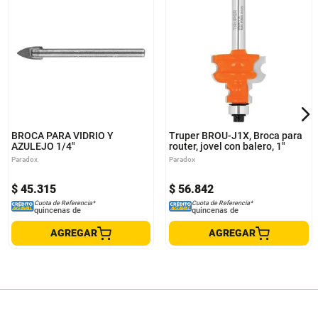
BROCA PARA VIDRIO Y
Truper BROU-J1X, Broca para
AZULEJO 1/4"
router, jovel con balero, 1"
Paradox
Paradox
$
45
.
315
$
56
.
842
Cuota de Referencia*
Cuota de Referencia*
quincenas de
quincenas de
AGREGAR
AGREGAR