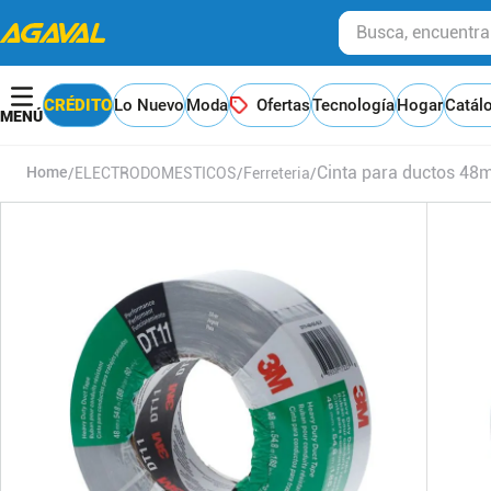
Busca, encuentra y
CRÉDITO
Lo Nuevo
Moda
Ofertas
Tecnología
Hogar
Catál
Cinta para ductos 4
ELECTRODOMESTICOS
Ferreteria