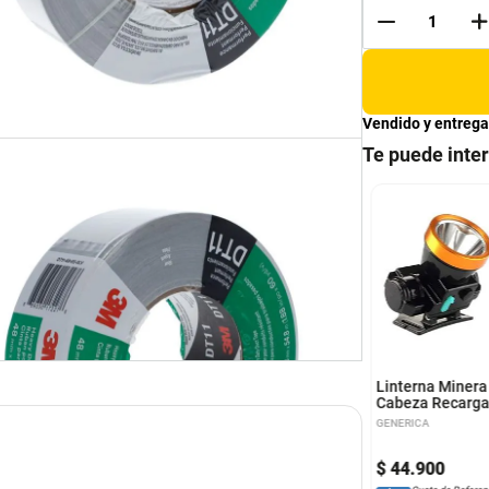
Vendido y entrega
Te puede inte
ga sencilla con
Lija Agua -Omega- N.80
rbedor de energía
(Cajax50Und)
fe IN8020
E
Omega
Linterna Minera
Cabeza Recarga
Cargador
GENERICA
8
.
903
$
64
.
453
$
44
.
900