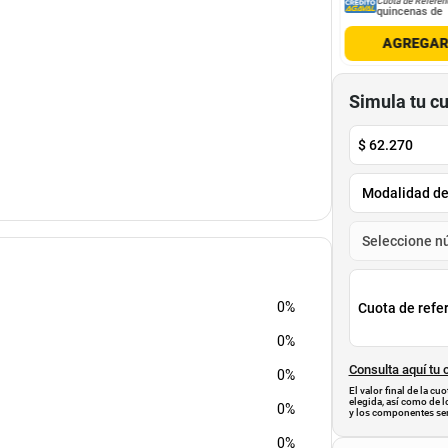
Cuota de Referencia*
Cuota de Referencia*
Cuota de Referen
quincenas de
quincenas de
quincenas de
AGREGAR
AGREGAR
AGREGA
Simula tu c
$
62.270
0%
Cuota de refe
trónicos, Trabajos en metal, Transporte,
0%
ón
Consulta aquí tu 
0%
El valor final de la c
elegida, así como de l
0%
y los componentes ser
0%