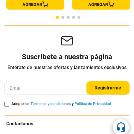
Soporte Vertical para bicicleta
Gafas Oakley Wind Jacket 2.0
importado Bike Nook
tvnovedadestv
OAKLEY
$
970
.
001
$
149
.
900
$
776
.
001
-
19
%
Cuota de Referencia*
Cuota de Referencia*
quincenas de
quincenas de
AGREGAR
AGREGAR
Suscríbete a nuestra página
Entérate de nuestras ofertas y lanzamientos exclusivos
Registrarme