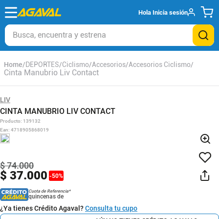
Hola
Inicia sesión
Busca, encuentra y estrena
DEPORTES
Ciclismo
Accesorios
Accesorios Ciclismo
Cinta Manubrio Liv Contact
LIV
CINTA MANUBRIO LIV CONTACT
Producto
:
139132
Ean
:
4718905868019
$
74
.
000
$
37
.
000
-
50
%
Cuota de Referencia*
quincenas de
¿Ya tienes Crédito Agaval?
Consulta tu cupo