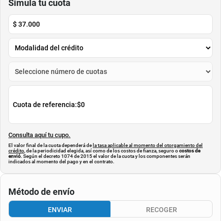
Simula tu cuota
$
37.000
Cuota de referencia:
$0
Consulta aquí tu cupo.
El valor final de la cuota dependerá de
la tasa aplicable al momento del otorgamiento del
crédito
, de la periodicidad elegida, así como de los costos de fianza, seguro o
costos de
envió
. Según el decreto 1074 de 2015 el valor de la cuota y los componentes serán
indicados al momento del pago y en el contrato.
Método de envío
ENVIAR
RECOGER