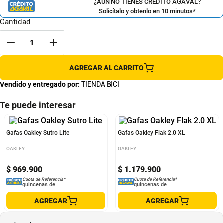
¿AÚN NO TIENES CRÉDITO AGAVAL?
Solicítalo y obtenlo en 10 minutos*
Cantidad
AGREGAR AL CARRITO
Vendido y entregado por:
TIENDA BICI
Te puede interesar
Gafas Oakley Sutro Lite
Gafas Oakley Flak 2.0 XL
OAKLEY
OAKLEY
$
969
.
900
$
1
.
179
.
900
Cuota de Referencia*
Cuota de Referencia*
quincenas de
quincenas de
AGREGAR
AGREGAR