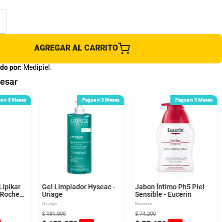
AGREGAR AL CARRITO
do por:
Medipiel.
resar
e n 3 Meses
Pague n 3 Meses
Pague n 3 Meses
Lipikar
Gel Limpiador Hyseac -
Jabon Íntimo Ph5 Piel
 Roche
Uriage
Sensible - Eucerin
Uriage
Eucerin
$
181
.
000
$
74
.
200