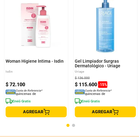
Woman Higiene Íntima - Isdin
Gel Limpiador Surgras
Dermatológico - Uriage
Isdin
Uriage
$
136
.
000
$
72
.
100
$
115
.
600
-
15
%
Cuota de Referencia*
Cuota de Referencia*
quincenas de
quincenas de
Envió Gratis
Envió Gratis
AGREGAR
AGREGAR