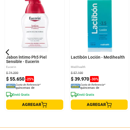
Jabon Íntimo Ph5 Piel
Lactibón Loción - Medihealth
Sensible - Eucerin
Eucerin
Medihealth
$
74
.
200
$
57
.
100
$
55
.
650
$
39
.
970
-
25
%
-
30
%
Cuota de Referencia*
Cuota de Referencia*
quincenas de
quincenas de
Envió Gratis
Envió Gratis
AGREGAR
AGREGAR