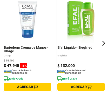
Bariéderm Crema de Manos -
Efal Liquido - Siegfried
Uriage
Uriage
Siegfried
$
56
.
400
$
47
.
940
$
132
.
000
-
15
%
Cuota de Referencia*
Cuota de Referencia*
quincenas de
quincenas de
Envió Gratis
Envió Gratis
AGREGAR
AGREGAR