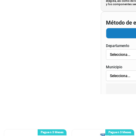
elegida, así como de l
y los componentes ser
Método de e
Departamento
Municipio
Pague n 3 Meses
Pague n 3 Meses