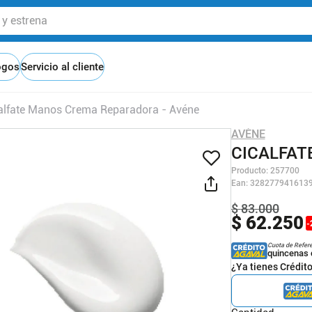
 estrena
ogos
Servicio al cliente
alfate Manos Crema Reparadora - Avéne
AVÈNE
CICALFAT
Producto
:
257700
Ean
:
328277941613
$
83
.
000
$
62
.
250
-
Cuota de Refer
quincenas 
¿Ya tienes Crédit