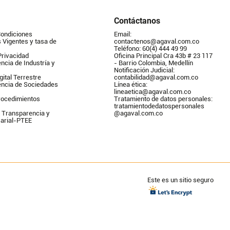
Contáctanos
Condiciones
Email: 
Vigentes y tasa de 
contactenos@agaval.com.co
Teléfono: 60(4) 444 49 99
Privacidad
Oficina Principal Cra 43b # 23 117 
ncia de Industría y 
- Barrio Colombia, Medellín
Notificación Judicial: 
gital Terrestre
contabilidad@agaval.com.co
encia de Sociedades
Línea ética: 
lineaetica@agaval.com.co 
ocedimientos 
Tratamiento de datos personales: 
tratamientodedatospersonales        
 Transparencia y 
@agaval.com.co
arial-PTEE
Este es un sitio seguro