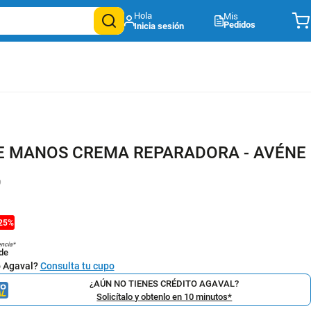
Mis
Pedidos
E MANOS CREMA REPARADORA - AVÉNE
9
25
%
encia*
de
o Agaval?
Consulta tu cupo
¿AÚN NO TIENES CRÉDITO AGAVAL?
Solicítalo y obtenlo en 10 minutos*