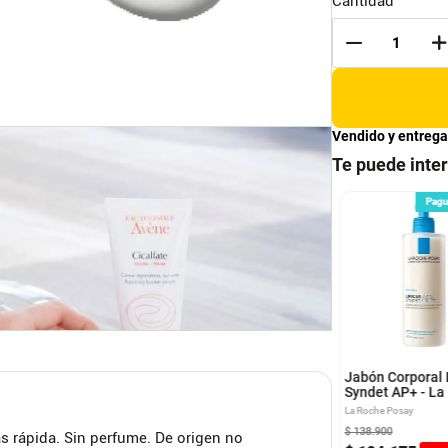
Cantidad
Vendido y entrega
Te puede inte
Pague n 3 Meses
Pague n 3 Meses
Pagu
lfate Manos Crema
Exomega Control Aceite
radora - Avéne
Limpiador - A-Derma
A-derma
Jabón Corporal 
Syndet AP+ - La
Posay
La Roche Posay
00
$
129
.
000
$
138
.
900
s rápida. Sin perfume. De origen no