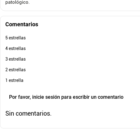
$
160
.
320
$
62
-
20
%
patológico.
Cuota de Referencia*
quincenas de
Envió Gratis
E
Comentarios
AGREGAR
5 estrellas
4 estrellas
3 estrellas
2 estrellas
1 estrella
Por favor, inicie sesión para escribir un comentario
Sin comentarios.