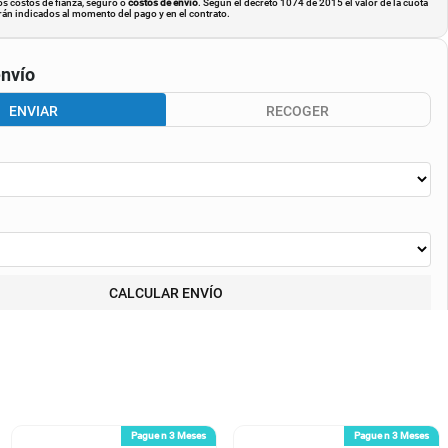
os costos de fianza, seguro o
costos de envió
. Según el decreto 1074 de 2015 el valor de la cuota
án indicados al momento del pago y en el contrato.
nvío
ENVIAR
RECOGER
CALCULAR ENVÍO
Pague n 3 Meses
Pague n 3 Meses