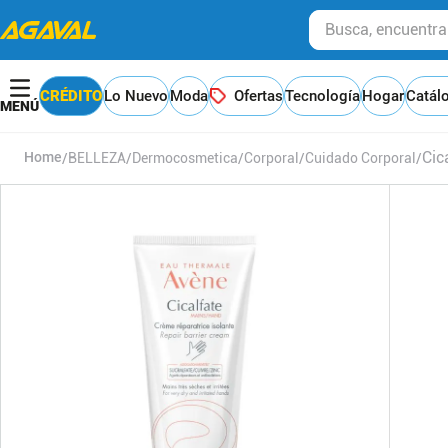
Busca, encuentra y
CRÉDITO
Lo Nuevo
Moda
Ofertas
Tecnología
Hogar
Catál
Cic
BELLEZA
Dermocosmetica
Corporal
Cuidado Corporal