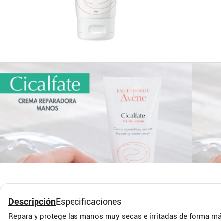
Pague n 3 Meses
Atoderm Gel De Ducha -
Cica
Bioderma
Repa
Bioderma
Avène
Descripción
Especificaciones
$
200
.
400
$
83
.
0
Repara y protege las manos muy secas e irritadas de forma má