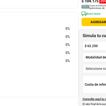
.
250
$
96
.
750
$
104
.
175
-
25
%
-
25
%
-
25
Cuota de Referencia*
Cuota de Referencia*
Cuota de Referen
quincenas de
quincenas de
quincenas de
nvió Gratis
Envió Gratis
Envió Gratis
AGREGAR
AGREGAR
AGREGA
0%
Simula tu c
0%
0%
$
62.250
0%
0%
Cuota de refe
Consulta aquí tu 
El valor final de la c