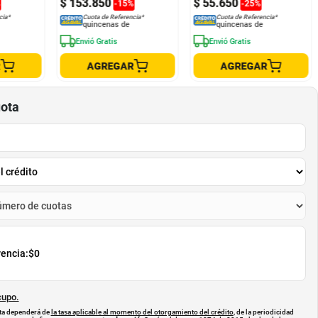
$
153
.
850
$
55
.
650
%
-
15
%
-
25
%
cia*
Cuota de Referencia*
Cuota de Referencia*
quincenas de
quincenas de
Envió Gratis
Envió Gratis
R
AGREGAR
AGREGAR
uota
rencia:
$0
cupo.
uota dependerá de
la tasa aplicable al momento del otorgamiento del crédito
, de la periodicidad