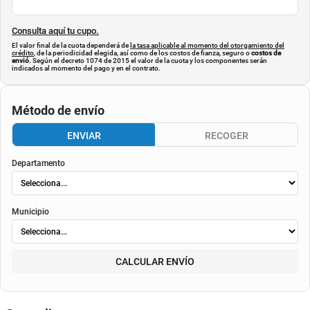
Consulta aquí tu cupo.
El valor final de la cuota dependerá de
la tasa aplicable al momento del otorgamiento del
crédito
, de la periodicidad elegida, así como de los costos de fianza, seguro o
costos de
envió
. Según el decreto 1074 de 2015 el valor de la cuota y los componentes serán
indicados al momento del pago y en el contrato.
Método de envío
ENVIAR
RECOGER
Departamento
Municipio
CALCULAR ENVÍO