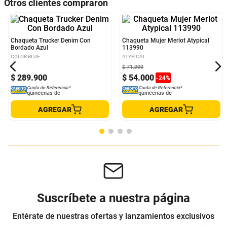
Otros clientes compraron
Chaqueta Trucker Denim Con
Chaqueta Mujer Merlot Atypical
Bordado Azul
113990
COLOR BLUE
ATYPICAL
$
71
.
999
$
289
.
900
$
54
.
000
-
24
%
Cuota de Referencia*
Cuota de Referencia*
quincenas de
quincenas de
AGREGAR
AGREGAR