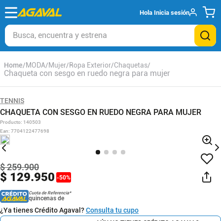
Hola
Inicia sesión
Busca, encuentra y estrena
MODA
Mujer
Ropa Exterior
Chaquetas
Chaqueta con sesgo en ruedo negra para mujer
TENNIS
CHAQUETA CON SESGO EN RUEDO NEGRA PARA MUJER
Producto
:
140503
Ean
:
7704122477698
$
259
.
900
$
129
.
950
-
50
%
Cuota de Referencia*
quincenas de
¿Ya tienes Crédito Agaval?
Consulta tu cupo