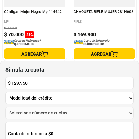
Cárdigan Mujer Negro Mp 114642
CHAQUETA RIFLE MUJER 281H002
MP
RIFLE
$
99
.
399
$
70
.
000
$
169
.
900
-
29
%
Cuota de Referencia*
Cuota de Referencia*
quincenas de
quincenas de
AGREGAR
AGREGAR
Simula tu cuota
$
129.950
Cuota de referencia:
$0