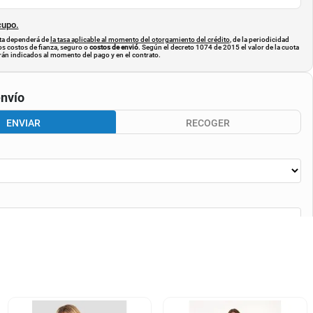
cupo.
uota dependerá de
la tasa aplicable al momento del otorgamiento del crédito
, de la periodicidad
os costos de fianza, seguro o
costos de envió
. Según el decreto 1074 de 2015 el valor de la cuota
án indicados al momento del pago y en el contrato.
nvío
ENVIAR
RECOGER
CALCULAR ENVÍO