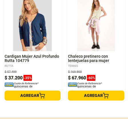
L
S
Cardigan Mujer Azul Profundo
Chaleco pretinero con
Rutta 104779
lentejuelas para mujer
RUTTA
TENNIS
$
57
.
499
$
169
.
900
$
37
.
200
$
67
.
960
-
35
%
-
60
%
Cuota de Referencia*
Cuota de Referencia*
quincenas de
quincenas de
AGREGAR
AGREGAR