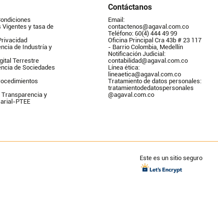
Contáctanos
Condiciones
Email: 
Vigentes y tasa de 
contactenos@agaval.com.co
Teléfono: 60(4) 444 49 99
Privacidad
Oficina Principal Cra 43b # 23 117 
ncia de Industría y 
- Barrio Colombia, Medellín
Notificación Judicial: 
gital Terrestre
contabilidad@agaval.com.co
encia de Sociedades
Línea ética: 
lineaetica@agaval.com.co 
ocedimientos 
Tratamiento de datos personales: 
tratamientodedatospersonales        
 Transparencia y 
@agaval.com.co
arial-PTEE
Este es un sitio seguro