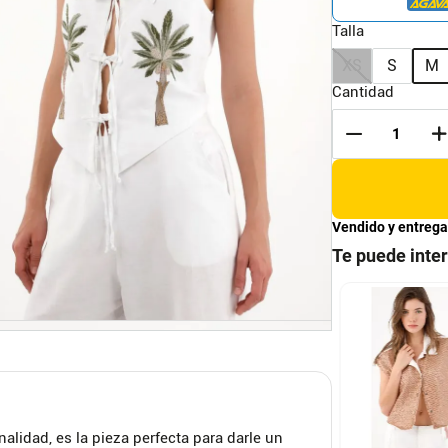
Talla
XS
S
M
Cantidad
Vendido y entrega
Te puede inte
L
S
M
L
XL
eco con solapa
Kimono manga sisa con
o para mujer
estampado de rayas para
mujer
S
TOPMARK
XS
S
M
XXS
nalidad, es la pieza perfecta para darle un