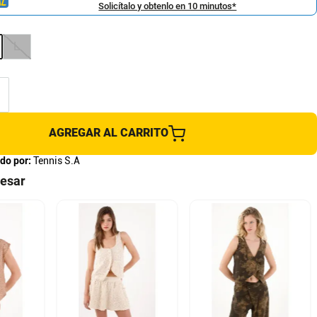
Solicítalo y obtenlo en 10 minutos*
L
AGREGAR AL CARRITO
do por:
Tennis S.A
resar
L
XS
S
M
L
XS
S
M
L
XXS
XXS