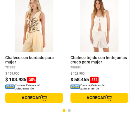
XS
S
M
L
XXS
L
Chaleco con bordado para
Chaleco tejido con lentejuelas
mujer
crudo para mujer
TENNIS
TENNIS
$
159
.
900
$
129
.
900
$
103
.
935
$
58
.
455
-
35
%
-
55
%
Cuota de Referencia*
Cuota de Referencia*
quincenas de
quincenas de
AGREGAR
AGREGAR