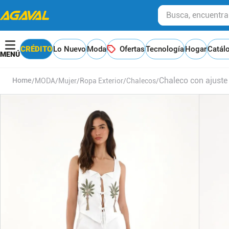
Busca, encuentra y
CRÉDITO
Lo Nuevo
Moda
Ofertas
Tecnología
Hogar
Catál
Chaleco con ajuste
MODA
Mujer
Ropa Exterior
Chalecos