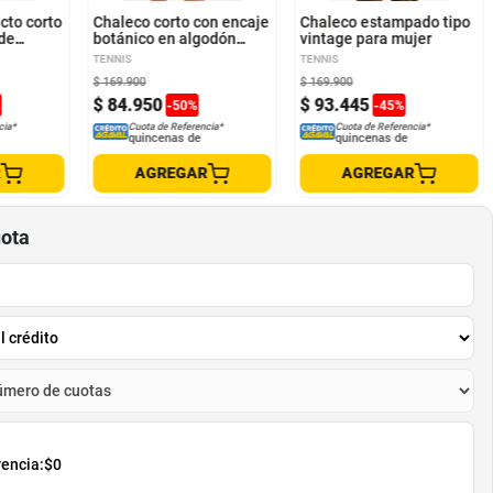
cto corto
Chaleco corto con encaje
Chaleco estampado tipo
 de
botánico en algodón
vintage para mujer
rado
crudo para mujer
TENNIS
TENNIS
$
169
.
900
$
169
.
900
$
84
.
950
$
93
.
445
%
-
50
%
-
45
%
cia*
Cuota de Referencia*
Cuota de Referencia*
quincenas de
quincenas de
R
AGREGAR
AGREGAR
uota
rencia:
$0