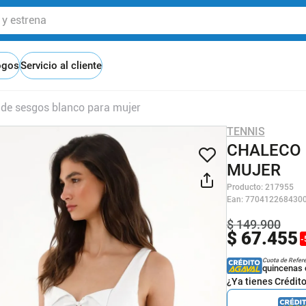
 estrena
ogos
Servicio al cliente
 de sesgos blanco para mujer
TENNIS
CHALECO 
MUJER
Producto
:
217955
Ean
:
770412268430
$
149
.
900
$
67
.
455
-
Cuota de Refer
quincenas 
¿Ya tienes Crédit