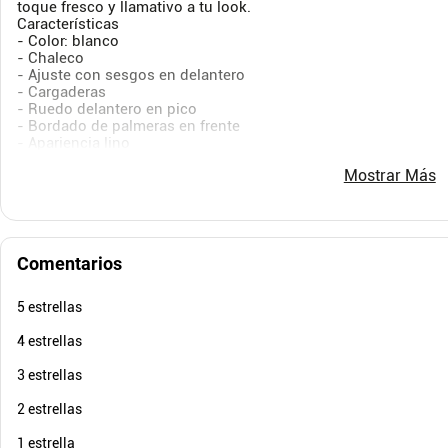
toque fresco y llamativo a tu look.
Características
- Color: blanco
- Chaleco
- Ajuste con sesgos en delantero
$
169
.
900
$
149
.
- Cargaderas
$
76
.
455
$
82
-
55
%
- Ruedo delantero en pico
Cuota de Referencia*
- Bordado de palmeras en frente
quincenas de
- Apariencia lino
AGREGAR
- Material: Algodón 55% Lino 45%
Mostrar Más
Sobre el fit
Su ruedo en pico y bordado de palmeras lo elevan a una pieza ú
y disfrutar de un resultado tan atractivo como tú.
Comentarios
5 estrellas
4 estrellas
3 estrellas
2 estrellas
1 estrella