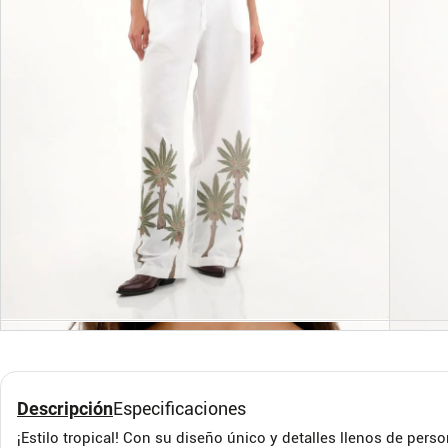
XS
M
L
XXS
S
Chaleco en tweed con
Chal
cuello sastre blanco para
negr
mujer
TENNIS
TENNI
Descripción
Especificaciones
¡Estilo tropical! Con su diseño único y detalles llenos de perso