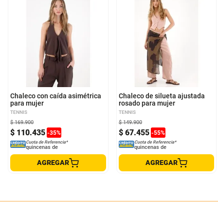
S
M
L
XXS
S
M
Chaleco con caída asimétrica
Chaleco de silueta ajustada
para mujer
rosado para mujer
TENNIS
TENNIS
$
169
.
900
$
149
.
900
$
110
.
435
$
67
.
455
-
35
%
-
55
%
Cuota de Referencia*
Cuota de Referencia*
quincenas de
quincenas de
AGREGAR
AGREGAR