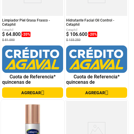
Limpiador Piel Grasa Frasco -
Hidratante Facial Oil Control -
Cetaphil
Cetaphil
Cetaphil
Cetaphil
$
64
.
800
$
106
.
600
-
20
%
-
20
%
$
81
.
000
$
133
.
250
Cuota de Referencia*
Cuota de Referencia*
quincenas de
quincenas de
AGREGAR
AGREGAR