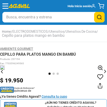
Hola
Inicia sesión
Busca, encuentra y estrena
ELECTRODOMESTICOS
Utensilios
Utensilios De Cocina
Cepillo para platos mango en bambú
AMBIENTE GOURMET
CEPILLO PARA PLATOS MANGO EN BAMBÚ
Producto
:
257194
Ean
:
7703596249565
$
19
.
950
Cuota de Referencia*
quincenas de
¿Ya tienes Crédito Agaval?
Consulta tu cupo
¿AÚN NO TIENES CRÉDITO AGAVAL?