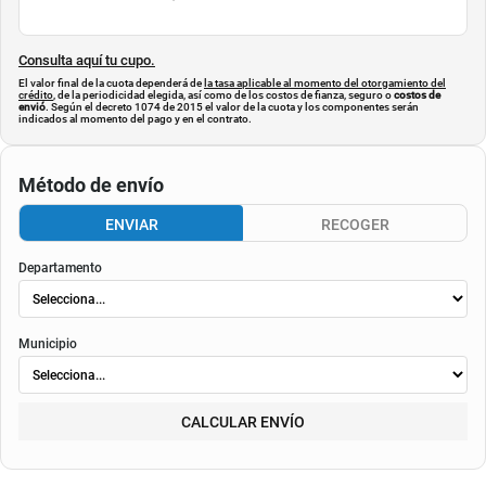
Consulta aquí tu cupo.
El valor final de la cuota dependerá de
la tasa aplicable al momento del otorgamiento del
crédito
, de la periodicidad elegida, así como de los costos de fianza, seguro o
costos de
envió
. Según el decreto 1074 de 2015 el valor de la cuota y los componentes serán
indicados al momento del pago y en el contrato.
Método de envío
ENVIAR
RECOGER
Departamento
Municipio
CALCULAR ENVÍO