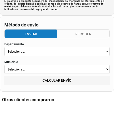
El valor final de la cuota dependerá de
la tasa aplicable al momento del otorgamiento del
crédito
, de la periodicidad elegida, así como de los costos de fianza, seguro o
costos de
envió
. Según el decreto 1074 de 2015 el valor de la cuota y los componentes serán
indicados al momento del pago y en el contrato.
Método de envío
ENVIAR
RECOGER
Departamento
Municipio
CALCULAR ENVÍO
Otros clientes compraron