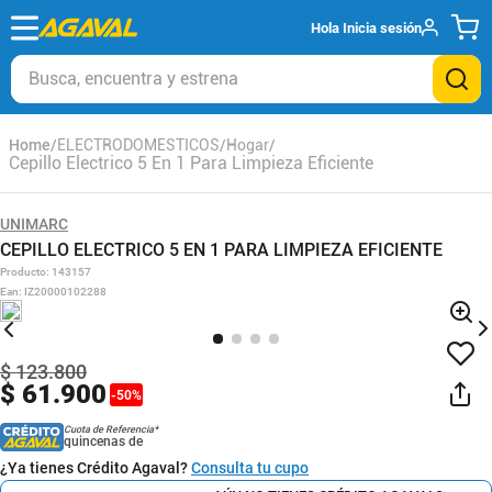
Hola
Inicia sesión
Busca, encuentra y estrena
ELECTRODOMESTICOS
Hogar
Cepillo Electrico 5 En 1 Para Limpieza Eficiente
UNIMARC
CEPILLO ELECTRICO 5 EN 1 PARA LIMPIEZA EFICIENTE
Producto
:
143157
Ean
:
IZ20000102288
$
123
.
800
$
61
.
900
-
50
%
Cuota de Referencia*
quincenas de
¿Ya tienes Crédito Agaval?
Consulta tu cupo