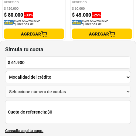
GENERICO
GENERICO
$
120
.
000
$
60
.
000
$
80
.
000
$
45
.
000
-
33
%
-
25
%
Cuota de Referencia*
Cuota de Referencia*
quincenas de
quincenas de
AGREGAR
AGREGAR
Simula tu cuota
$
61.900
Cuota de referencia:
$0
Consulta aquí tu cupo.