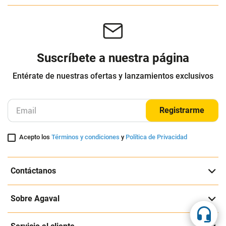
Mesa Caribe II Azul Navy
Lámpara Led Mesa Escritorio Brazo
Flexible Vintage Mt811
RIMAX
GENERICO
$
120
.
000
$
149
.
900
$
80
.
000
$
113
.
900
-
33
%
-
24
%
Cuota de Referencia*
Cuota de Referencia*
quincenas de
quincenas de
AGREGAR
AGREGAR
Suscríbete a nuestra página
Entérate de nuestras ofertas y lanzamientos exclusivos