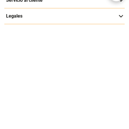
Registrarme
Acepto los
Términos y condiciones
y
Política de Privacidad
Contáctanos
Sobre Agaval
Servicio al cliente
Legales
Medios de pago
Este es un sitio seguro