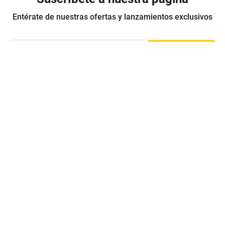
Entérate de nuestras ofertas y lanzamientos exclusivos
Registrarme
Acepto los
Términos y condiciones
y
Política de Privacidad
Contáctanos
Sobre Agaval
Servicio al cliente
Legales