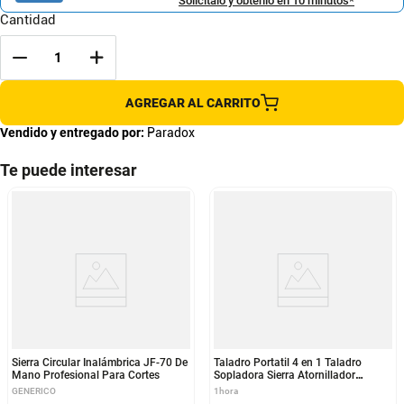
Solicítalo y obtenlo en 10 minutos*
Cantidad
AGREGAR AL CARRITO
Vendido y entregado por:
Paradox
Te puede interesar
Sierra Circular Inalámbrica JF-70 De
Taladro Portatil 4 en 1 Taladro
Mano Profesional Para Cortes
Sopladora Sierra Atornillador
Taladro Multiusos + Maletin
GENERICO
1hora