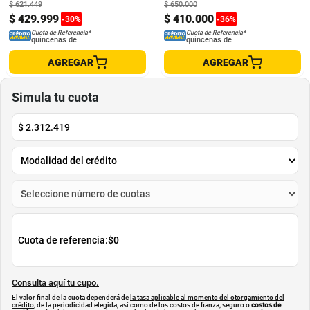
$
621
.
449
$
650
.
000
$
429
.
999
$
410
.
000
-
30
%
-
36
%
Cuota de Referencia*
Cuota de Referencia*
quincenas de
quincenas de
AGREGAR
AGREGAR
Simula tu cuota
$
2.312.419
Cuota de referencia:
$0
Consulta aquí tu cupo.
El valor final de la cuota dependerá de
la tasa aplicable al momento del otorgamiento del
crédito
, de la periodicidad elegida, así como de los costos de fianza, seguro o
costos de