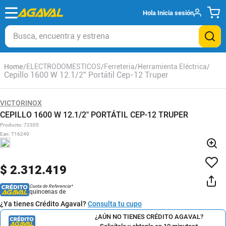
Hola
Inicia sesión
Busca, encuentra y estrena
ELECTRODOMESTICOS
Ferreteria
Herramienta Eléctrica
Cepillo 1600 W 12.1/2" Portátil Cep-12 Truper
VICTORINOX
CEPILLO 1600 W 12.1/2" PORTÁTIL CEP-12 TRUPER
Producto
:
72305
Ean
:
T16240
$
2
.
312
.
419
Cuota de Referencia*
quincenas de
¿Ya tienes Crédito Agaval?
Consulta tu cupo
¿AÚN NO TIENES CRÉDITO AGAVAL?