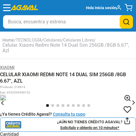
Hola
Inicia sesión
Busca, encuentra y estrena
TECNOLOGÍA
Celulares
Celulares Libres
Celular Xiaomi Redmi Note 14 Dual Sim 256GB /8GB 6.67'',
Azl
XIAOMI
CELULAR XIAOMI REDMI NOTE 14 DUAL SIM 256GB /8GB
6.67'', AZL
Producto
:
218814
Ean
:
6932554408152
¿Ya tienes Crédito Agaval?
Consulta tu cupo
¿AÚN NO TIENES CRÉDITO AGAVAL?
Solicítalo y obtenlo en 10 minutos*
Cantidad