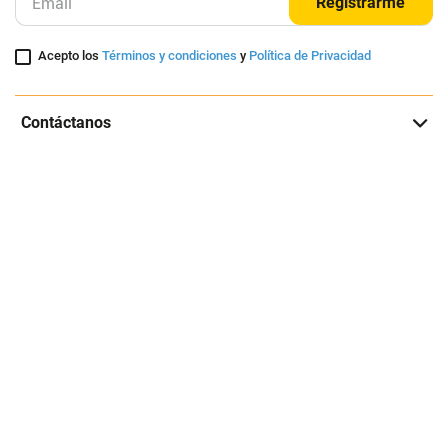
Registrarme
Acepto los
Términos y condiciones
y
Política de Privacidad
Contáctanos
Sobre Agaval
Servicio al cliente
Legales
Medios de pago
Este es un sitio seguro