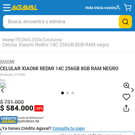
Hola
Inicia sesión
Busca, encuentra y estrena
TECNOLOGÍA
Celulares
Celular Xiaomi Redmi 14C 256GB 8GB RAM negro
XIAOMI
CELULAR XIAOMI REDMI 14C 256GB 8GB RAM NEGRO
Producto
:
219450
Ean
:
$
731
.
000
$
584
.
000
-
20
%
Cuota de Referencia*
quincenas de
¿Ya tienes Crédito Agaval?
Consulta tu cupo