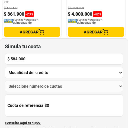
ZTE
APPLE
$
470
.
470
$
6
.
999
.
999
$
361
.
900
$
4
.
000
.
000
-
23
%
-
42
%
Cuota de Referencia*
Cuota de Referencia*
quincenas de
quincenas de
AGREGAR
AGREGAR
Simula tu cuota
$
584.000
Cuota de referencia:
$0
Consulta aquí tu cupo.