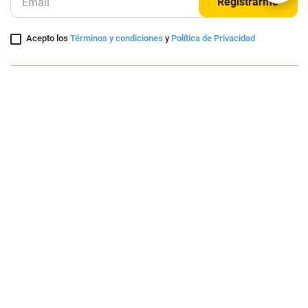
Suscríbete a nuestra página
Entérate de nuestras ofertas y lanzamientos exclusivos
Registrarme
Acepto los
Términos y condiciones
y
Política de Privacidad
Contáctanos
Sobre Agaval
Servicio al cliente
Legales