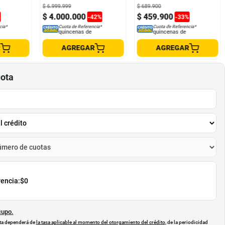
$
6
.
999
.
999
$
689
.
900
$
4
.
000
.
000
$
459
.
900
%
-
42
%
-
33
%
cia*
Cuota de Referencia*
Cuota de Referencia*
quincenas de
quincenas de
R
AGREGAR
AGREGAR
uota
rencia:
$0
cupo.
uota dependerá de
la tasa aplicable al momento del otorgamiento del crédito
, de la periodicidad