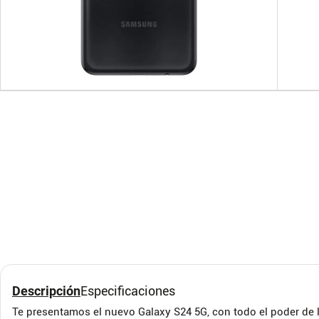
Celular Samsung Galaxy
Ultra
A04E 32GB 3 RAM Negro
Prot
iPho
SAMSUNG
TOM L
Descripción
Especificaciones
Te presentamos el nuevo Galaxy S24 5G, con todo el poder de la 