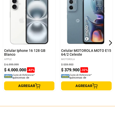
Celular Iphone 16 128 GB
Celular MOTOROLA MOTO E15
Blanco
64/2 Celeste
APPLE
MOTOROLA
$
6
.
999
.
999
$
559
.
900
$
4
.
000
.
000
$
379
.
900
-
42
%
-
32
%
Cuota de Referencia*
Cuota de Referencia*
quincenas de
quincenas de
AGREGAR
AGREGAR