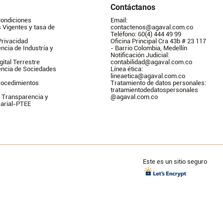
Contáctanos
Condiciones
Email: 
Vigentes y tasa de 
contactenos@agaval.com.co
Teléfono: 60(4) 444 49 99
Privacidad
Oficina Principal Cra 43b # 23 117 
ncia de Industría y 
- Barrio Colombia, Medellín
Notificación Judicial: 
gital Terrestre
contabilidad@agaval.com.co
encia de Sociedades
Línea ética: 
lineaetica@agaval.com.co 
ocedimientos 
Tratamiento de datos personales: 
tratamientodedatospersonales        
 Transparencia y 
@agaval.com.co
arial-PTEE
Este es un sitio seguro