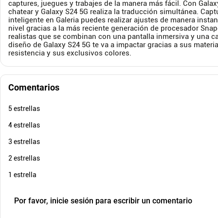
captures, juegues y trabajes de la manera más fácil. Con Galax
$
589
.
900
chatear y Galaxy S24 5G realiza la traducción simultánea. Captu
$
389
.
900
$
89
-
33
%
inteligente en Galeria puedes realizar ajustes de manera insta
Cuota de Referencia*
nivel gracias a la más reciente generación de procesador Snap
quincenas de
realistas que se combinan con una pantalla inmersiva y una c
diseño de Galaxy S24 5G te va a impactar gracias a sus mater
AGREGAR
resistencia y sus exclusivos colores.
Comentarios
5 estrellas
4 estrellas
3 estrellas
2 estrellas
1 estrella
Por favor, inicie sesión para escribir un comentario