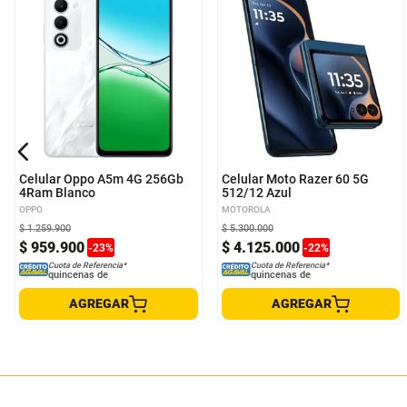
Celular Oppo A5m 4G 256Gb
Celular Moto Razer 60 5G
4Ram Blanco
512/12 Azul
OPPO
MOTOROLA
$
1
.
259
.
900
$
5
.
300
.
000
$
959
.
900
$
4
.
125
.
000
-
23
%
-
22
%
Cuota de Referencia*
Cuota de Referencia*
quincenas de
quincenas de
AGREGAR
AGREGAR