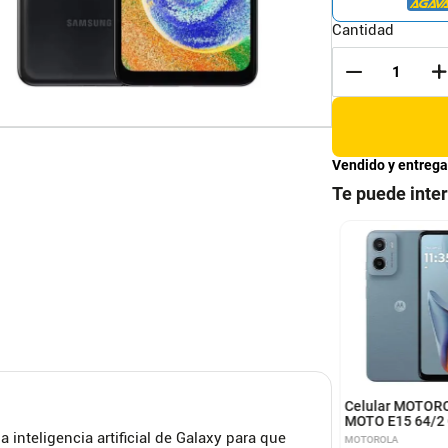
Cantidad
Vendido y entrega
Te puede inte
 Strong Screen -
Ultra Strong Screen -
ector Anti-espía para
Protector Transparente
ne 15 Pro Max
para iPhone 13 Pro Max -
AMPERT
TOM LAMPERT
iPhone 14 Plus
Celular MOTOR
MOTO E15 64/2 
inteligencia artificial de Galaxy para que
MOTOROLA