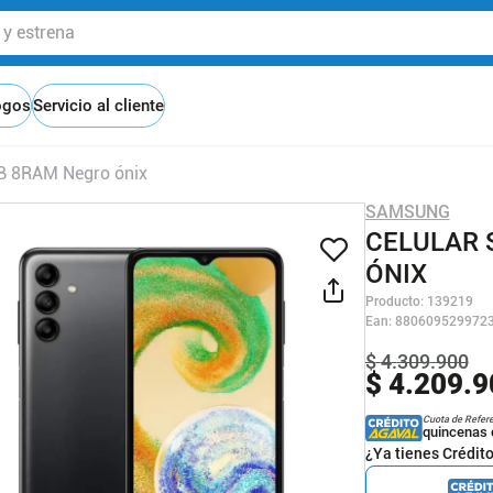
 estrena
ogos
Servicio al cliente
B 8RAM Negro ónix
SAMSUNG
CELULAR 
ÓNIX
Producto
:
139219
Ean
:
880609529972
$
4
.
309
.
900
$
4
.
209
.
9
Cuota de Refer
quincenas 
¿Ya tienes Crédit