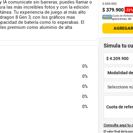
y IA comunicate sin barreras, puedes llamar o
$
559
.
900
ra las más increíbles fotos y con la edición
.
900
$
89
.
900
$
379
.
900
-
32
ntánea. Tu experiencia de juego al más alto
Cuota de Referencia*
Cuota de Referencia*
Cuota de Referen
dragon 8 Gen 3, con los gráficos mas
quincenas de
quincenas de
quincenas de
apacidad de batería como lo esperabas. El
iales premium como aluminio de alta
AGREGAR
AGREGAR
AGREGA
Simula tu c
$
4.209.900
0%
0%
0%
0%
0%
Cuota de refe
Consulta aquí tu 
El valor final de la c