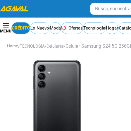
Busca, encuentra y
CRÉDITO
Lo Nuevo
Moda
Ofertas
Tecnología
Hogar
Catál
Celular Samsung S24 5G 256G
TECNOLOGÍA
Celulares