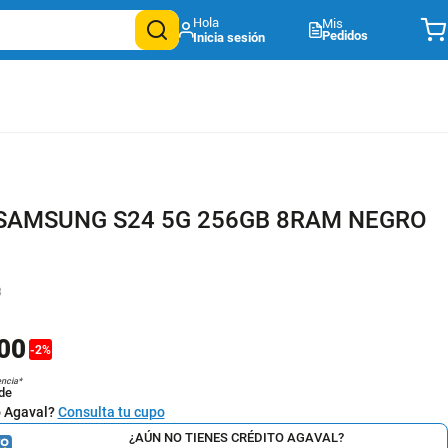
Mis
Pedidos
SAMSUNG S24 5G 256GB 8RAM NEGRO
3
00
-
2
%
encia*
de
o Agaval?
Consulta tu cupo
¿AÚN NO TIENES CRÉDITO AGAVAL?