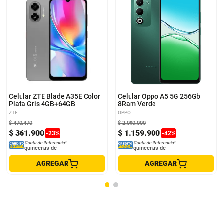
Celular ZTE Blade A35E Color
Celular Oppo A5 5G 256Gb
Plata Gris 4GB+64GB
8Ram Verde
ZTE
OPPO
$
470
.
470
$
2
.
000
.
000
$
361
.
900
$
1
.
159
.
900
-
23
%
-
42
%
Cuota de Referencia*
Cuota de Referencia*
quincenas de
quincenas de
AGREGAR
AGREGAR