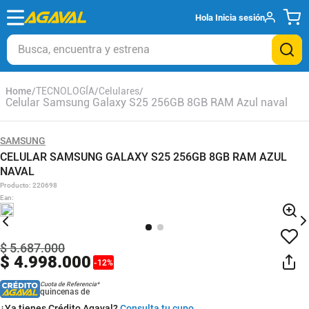
Hola
Inicia sesión
Busca, encuentra y estrena
TECNOLOGÍA
Celulares
Celular Samsung Galaxy S25 256GB 8GB RAM Azul naval
SAMSUNG
CELULAR SAMSUNG GALAXY S25 256GB 8GB RAM AZUL
NAVAL
Producto
:
220698
Ean
:
$
5
.
687
.
000
$
4
.
998
.
000
-
12
%
Cuota de Referencia*
quincenas de
¿Ya tienes Crédito Agaval?
Consulta tu cupo