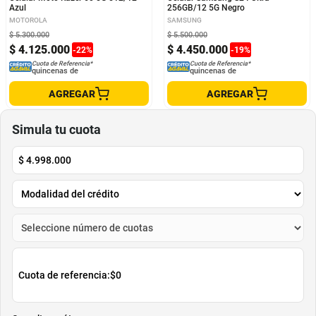
Azul
256GB/12 5G Negro
MOTOROLA
SAMSUNG
$
5
.
300
.
000
$
5
.
500
.
000
$
4
.
125
.
000
$
4
.
450
.
000
-
22
%
-
19
%
Cuota de Referencia*
Cuota de Referencia*
quincenas de
quincenas de
AGREGAR
AGREGAR
Simula tu cuota
$
4.998.000
Cuota de referencia:
$0