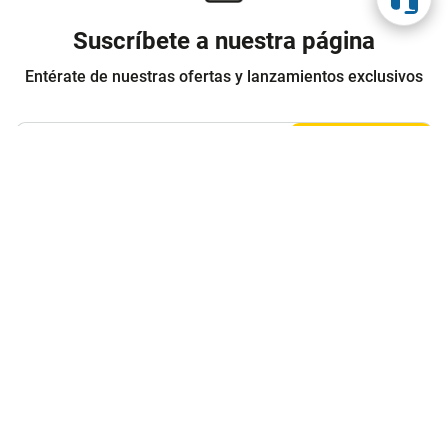
Suscríbete a nuestra página
Entérate de nuestras ofertas y lanzamientos exclusivos
Registrarme
Acepto los
Términos y condiciones
y
Política de Privacidad
Contáctanos
Sobre Agaval
Servicio al cliente
Legales