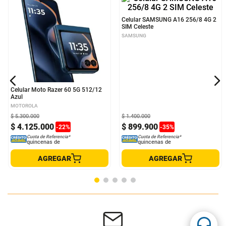
Celular Moto Razer 60 5G 512/12
Celular SAMSUNG A16 256/8 4G 2
Azul
SIM Celeste
MOTOROLA
SAMSUNG
$
5
.
300
.
000
$
1
.
400
.
000
$
4
.
125
.
000
$
899
.
900
-
22
%
-
35
%
Cuota de Referencia*
Cuota de Referencia*
quincenas de
quincenas de
AGREGAR
AGREGAR