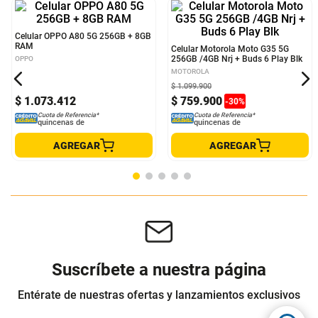
Celular OPPO A80 5G 256GB + 8GB
Celular Motorola Moto G35 5G
RAM
256GB /4GB Nrj + Buds 6 Play Blk
OPPO
MOTOROLA
$
1
.
099
.
900
$
1
.
073
.
412
$
759
.
900
-
30
%
Cuota de Referencia*
Cuota de Referencia*
quincenas de
quincenas de
AGREGAR
AGREGAR