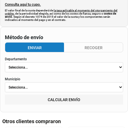
Consulta aquí tu cupo.
El valor final de la cuota dependerá de
la tasa aplicable al momento del otorgamiento del
crédito
, de la periodicidad elegida, así como de los costos de fianza, seguro o
costos de
envió
. Según el decreto 1074 de 2015 el valor de la cuota y los componentes serán
indicados al momento del pago y en el contrato.
Método de envío
ENVIAR
RECOGER
Departamento
Municipio
CALCULAR ENVÍO
Otros clientes compraron