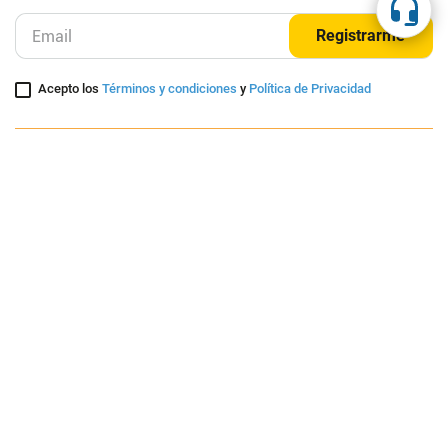
Suscríbete a nuestra página
Entérate de nuestras ofertas y lanzamientos exclusivos
Registrarme
Acepto los
Términos y condiciones
y
Política de Privacidad
Contáctanos
Sobre Agaval
Servicio al cliente
Legales