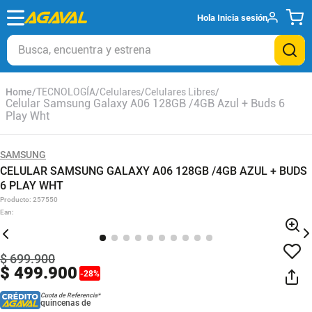
Hola
Inicia sesión
Busca, encuentra y estrena
TECNOLOGÍA
Celulares
Celulares Libres
Celular Samsung Galaxy A06 128GB /4GB Azul + Buds 6
Play Wht
SAMSUNG
CELULAR SAMSUNG GALAXY A06 128GB /4GB AZUL + BUDS
6 PLAY WHT
Producto
:
257550
Ean
:
$
699
.
900
$
499
.
900
-
28
%
Cuota de Referencia*
quincenas de