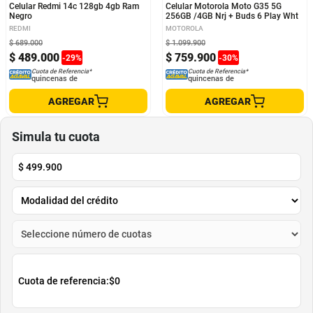
Celular Redmi 14c 128gb 4gb Ram
Celular Motorola Moto G35 5G
Negro
256GB /4GB Nrj + Buds 6 Play Wht
REDMI
MOTOROLA
$
689
.
000
$
1
.
099
.
900
$
489
.
000
$
759
.
900
-
29
%
-
30
%
Cuota de Referencia*
Cuota de Referencia*
quincenas de
quincenas de
AGREGAR
AGREGAR
Simula tu cuota
$
499.900
Cuota de referencia:
$0