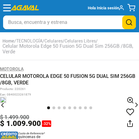
Hola
Inicia sesión
Busca, encuentra y estrena
TECNOLOGÍA
Celulares
Celulares Libres
Celular Motorola Edge 50 Fusion 5G Dual Sim 256GB /8GB,
Verde
MOTOROLA
CELULAR MOTOROLA EDGE 50 FUSION 5G DUAL SIM 256GB
/8GB, VERDE
Producto
:
220261
Ean
:
0840023261879
$
1
.
499
.
900
$
1
.
009
.
900
-
32
%
Cuota de Referencia*
quincenas de