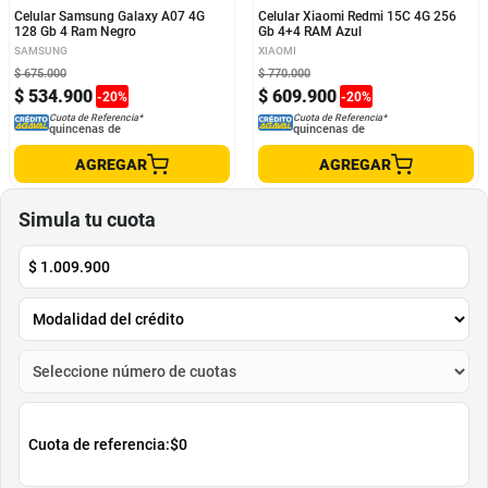
Celular Samsung Galaxy A07 4G
Celular Xiaomi Redmi 15C 4G 256
128 Gb 4 Ram Negro
Gb 4+4 RAM Azul
SAMSUNG
XIAOMI
$
675
.
000
$
770
.
000
$
534
.
900
$
609
.
900
-
20
%
-
20
%
Cuota de Referencia*
Cuota de Referencia*
quincenas de
quincenas de
AGREGAR
AGREGAR
Simula tu cuota
$
1.009.900
Cuota de referencia:
$0