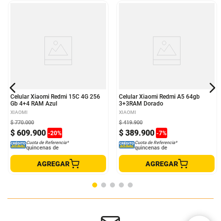
Celular Xiaomi Redmi 15C 4G 256
Celular Xiaomi Redmi A5 64gb
Gb 4+4 RAM Azul
3+3RAM Dorado
XIAOMI
XIAOMI
$
770
.
000
$
419
.
900
$
609
.
900
$
389
.
900
-
20
%
-
7
%
Cuota de Referencia*
Cuota de Referencia*
quincenas de
quincenas de
AGREGAR
AGREGAR