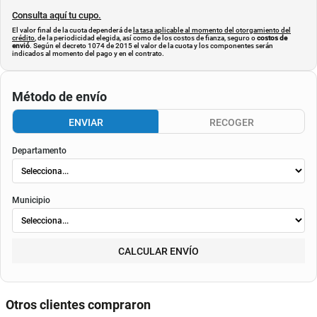
Consulta aquí tu cupo.
El valor final de la cuota dependerá de
la tasa aplicable al momento del otorgamiento del
crédito
, de la periodicidad elegida, así como de los costos de fianza, seguro o
costos de
envió
. Según el decreto 1074 de 2015 el valor de la cuota y los componentes serán
indicados al momento del pago y en el contrato.
Método de envío
ENVIAR
RECOGER
Departamento
Municipio
CALCULAR ENVÍO
Otros clientes compraron