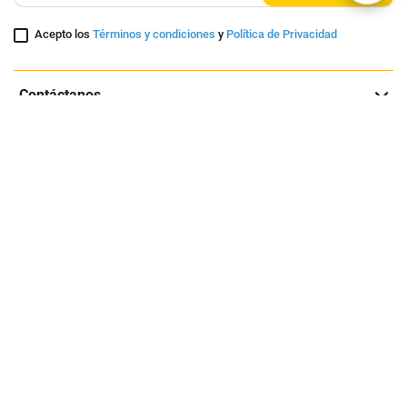
Suscríbete a nuestra página
Entérate de nuestras ofertas y lanzamientos exclusivos
Registrarme
Acepto los
Términos y condiciones
y
Política de Privacidad
Contáctanos
Sobre Agaval
Servicio al cliente
Legales