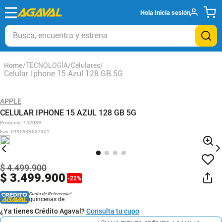
Hola
Inicia sesión
Busca, encuentra y estrena
TECNOLOGÍA
Celulares
Celular Iphone 15 Azul 128 GB 5G
APPLE
CELULAR IPHONE 15 AZUL 128 GB 5G
Producto
:
142039
Ean
:
0195949037351
$
4
.
499
.
900
$
3
.
499
.
900
-
22
%
Cuota de Referencia*
quincenas de
¿Ya tienes Crédito Agaval?
Consulta tu cupo