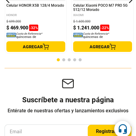
Celular HONOR X5B 128/4 Morado
Celular Xiaomi POCO M7 PRO 5G
512/12 Morado
HONOR
XIAOMI
$
699
.
000
$
1
.
600
.
000
$
469
.
900
$
1
.
241
.
000
-
32
%
-
22
%
Cuota de Referencia*
Cuota de Referencia*
quincenas de
quincenas de
AGREGAR
AGREGAR