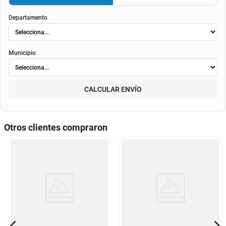
El valor final de la cuota dependerá de
la tasa aplicable al momento del otorgamiento del
crédito
, de la periodicidad elegida, así como de los costos de fianza, seguro o
costos de
envió
. Según el decreto 1074 de 2015 el valor de la cuota y los componentes serán
indicados al momento del pago y en el contrato.
Método de envío
ENVIAR
RECOGER
Departamento
Municipio
CALCULAR ENVÍO
Otros clientes compraron