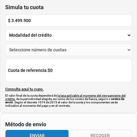
ZTE
HONOR
$
1
.
245
.
000
$
599
.
000
$
1
.
085
.
000
$
479
.
900
-
12
%
-
19
%
Cuota de Referencia*
Cuota de Referencia*
quincenas de
quincenas de
AGREGAR
AGREGAR
Simula tu cuota
$
3.499.900
Cuota de referencia:
$0
Consulta aquí tu cupo.