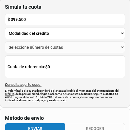
ABUS
ABUS
$
699
.
000
$
349
.
500
$
1
.
249
.
000
-
50
%
Cuota de Referencia*
Cuota de Referencia*
quincenas de
quincenas de
AGREGAR
AGREGAR
Simula tu cuota
$
399.500
Cuota de referencia:
$0
Consulta aquí tu cupo.