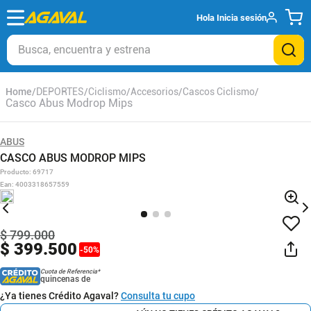
Hola
Inicia sesión
Busca, encuentra y estrena
DEPORTES
Ciclismo
Accesorios
Cascos Ciclismo
Casco Abus Modrop Mips
ABUS
CASCO ABUS MODROP MIPS
Producto
:
69717
Ean
:
4003318657559
$
799
.
000
$
399
.
500
-
50
%
Cuota de Referencia*
quincenas de
¿Ya tienes Crédito Agaval?
Consulta tu cupo