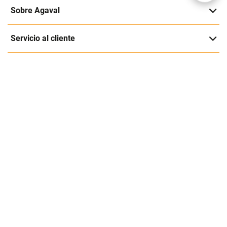
Suscríbete a nuestra página
Entérate de nuestras ofertas y lanzamientos exclusivos
Registrarme
Acepto los
Términos y condiciones
y
Política de Privacidad
Contáctanos
Sobre Agaval
Servicio al cliente
Legales