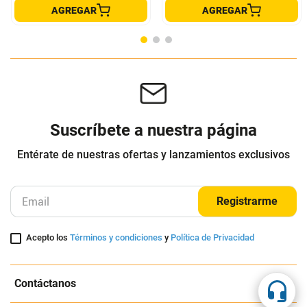
Casco Abus StormChaser
Casco Abus Moventor 2.0
ABUS
ABUS
$
790
.
000
$
699
.
000
$
395
.
000
$
349
.
500
-
50
%
-
50
%
Cuota de Referencia*
Cuota de Referencia*
quincenas de
quincenas de
AGREGAR
AGREGAR