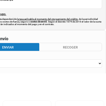
cupo.
uota dependerá de
la tasa aplicable al momento del otorgamiento del crédito
, de la periodicidad
os costos de fianza, seguro o
costos de envió
. Según el decreto 1074 de 2015 el valor de la cuota
án indicados al momento del pago y en el contrato.
nvío
ENVIAR
RECOGER
CALCULAR ENVÍO