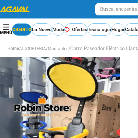
Busca, encuentra y
CRÉDITO
Lo Nuevo
Moda
Ofertas
Tecnología
Hogar
Catál
Carro Paseador Eléctrico Lla
JUGUETERIA
Montables