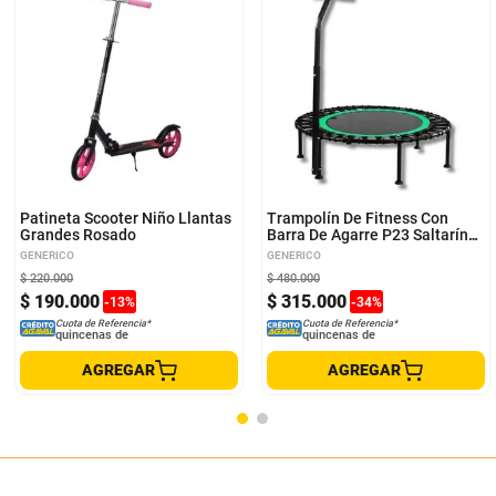
Patineta Scooter Niño Llantas
Trampolín De Fitness Con
Grandes Rosado
Barra De Agarre P23 Saltarín
Para Jumping
GENERICO
GENERICO
$
220
.
000
$
480
.
000
$
190
.
000
$
315
.
000
-
13
%
-
34
%
Cuota de Referencia*
Cuota de Referencia*
quincenas de
quincenas de
AGREGAR
AGREGAR