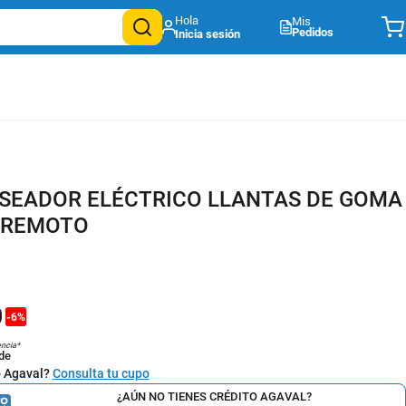
Mis
Pedidos
SEADOR ELÉCTRICO LLANTAS DE GOMA
 REMOTO
0
-
6
%
encia*
de
o Agaval?
Consulta tu cupo
¿AÚN NO TIENES CRÉDITO AGAVAL?