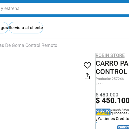
 estrena
ogos
Servicio al cliente
ntas De Goma Control Remoto
ROBIN STORE
CARRO PA
CONTROL
Producto
:
257246
Ean
:
$
480
.
000
$
450
.
10
Cuota de Refer
quincenas 
¿Ya tienes Crédit