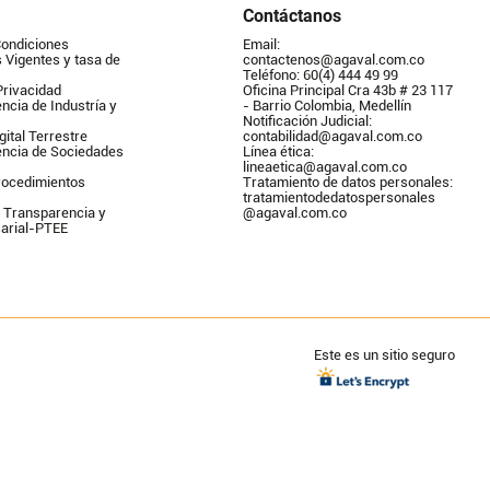
Contáctanos
Condiciones
Email: 
Vigentes y tasa de 
contactenos@agaval.com.co
Teléfono: 60(4) 444 49 99
Privacidad
Oficina Principal Cra 43b # 23 117 
ncia de Industría y 
- Barrio Colombia, Medellín
Notificación Judicial: 
gital Terrestre
contabilidad@agaval.com.co
encia de Sociedades
Línea ética: 
lineaetica@agaval.com.co 
ocedimientos 
Tratamiento de datos personales: 
tratamientodedatospersonales        
 Transparencia y 
@agaval.com.co
arial-PTEE
Este es un sitio seguro