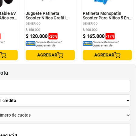
table 6V
Juguete Patineta
Patineta Monopatín
Años con
Scooter Niños Grafiti
Scooter Para Niños 5 En
Wason
1 Azul Ap
GENERICO
GENERICO
$
150
.
000
$
200
.
000
$
120
.
000
$
165
.
000
%
-
20
%
-
17
%
cia*
Cuota de Referencia*
Cuota de Referencia*
quincenas de
quincenas de
R
AGREGAR
AGREGAR
uota
rencia:
$0