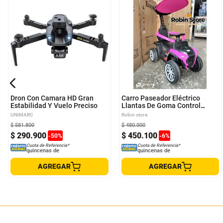
Dron Con Camara HD Gran
Carro Paseador Eléctrico
Estabilidad Y Vuelo Preciso
Llantas De Goma Control
Remoto
UNIMARC
Robin store
$
581
.
800
$
480
.
000
$
290
.
900
$
450
.
100
-
50
%
-
6
%
Cuota de Referencia*
Cuota de Referencia*
quincenas de
quincenas de
AGREGAR
AGREGAR