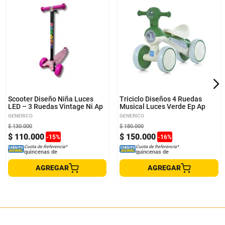
Scooter Diseño Niña Luces
Triciclo Diseños 4 Ruedas
LED – 3 Ruedas Vintage Ni Ap
Musical Luces Verde Ep Ap
GENERICO
GENERICO
$
130
.
000
$
180
.
000
$
110
.
000
$
150
.
000
-
15
%
-
16
%
Cuota de Referencia*
Cuota de Referencia*
quincenas de
quincenas de
AGREGAR
AGREGAR