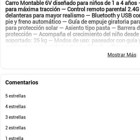
Carro Montable 6V diseñado para niños de 1 a 4 años
para máxima tracción — Control remoto parental 2.4
delanteras para mayor realismo — Bluetooth y USB co
pie y freno automático — Guía de empuje giratoria pa
para protección solar — Asiento tipo pasta — Barrera 
$
649
.
900
$
499
.
protección — Acompaña el crecimiento del niño desd
$
214
.
900
$
19
-
66
%
soportado: 25 kg — Modos de uso: paseador con guía
Cuota de Referencia*
acelerador — Velocidad entre 4 y 8 km/h — Dimensione
quincenas de
cm de alto — Batería recargable de 6V con primera ca
Mostrar Más
AGREGAR
6 horas — Batería protegida, desconectada por segurid
carga — Manual detallado para sincronizar el control
defectos de fábrica — Servicio técnico disponible y ac
entrega completamente desarmado en su caja original
Comentarios
instrucciones verificado y ensayado para un armado f
5 estrellas
4 estrellas
3 estrellas
2 estrellas
1 estrella