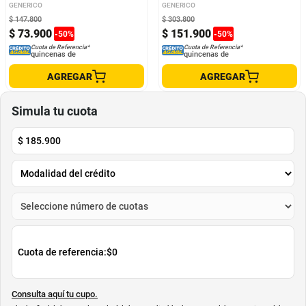
GENERICO
GENERICO
$
147
.
800
$
303
.
800
$
73
.
900
$
151
.
900
-
50
%
-
50
%
Cuota de Referencia*
Cuota de Referencia*
quincenas de
quincenas de
AGREGAR
AGREGAR
Simula tu cuota
$
185.900
Cuota de referencia:
$0
Consulta aquí tu cupo.