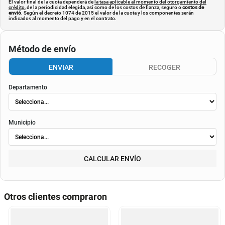
El valor final de la cuota dependerá de
la tasa aplicable al momento del otorgamiento del
crédito
, de la periodicidad elegida, así como de los costos de fianza, seguro o
costos de
envió
. Según el decreto 1074 de 2015 el valor de la cuota y los componentes serán
indicados al momento del pago y en el contrato.
Método de envío
ENVIAR
RECOGER
Departamento
Municipio
CALCULAR ENVÍO
Otros clientes compraron