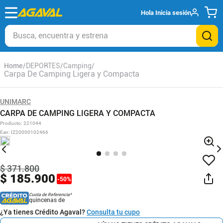
Hola
Inicia sesión
Busca, encuentra y estrena
DEPORTES
Camping
Carpa De Camping Ligera y Compacta
UNIMARC
CARPA DE CAMPING LIGERA Y COMPACTA
Producto
:
221044
Ean
:
IZ20000102466
$
371
.
800
$
185
.
900
-
50
%
Cuota de Referencia*
quincenas de
¿Ya tienes Crédito Agaval?
Consulta tu cupo