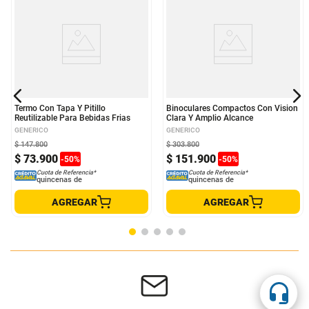
Termo Con Tapa Y Pitillo
Binoculares Compactos Con Vision
Reutilizable Para Bebidas Frias
Clara Y Amplio Alcance
GENERICO
GENERICO
$
147
.
800
$
303
.
800
$
73
.
900
$
151
.
900
-
50
%
-
50
%
Cuota de Referencia*
Cuota de Referencia*
quincenas de
quincenas de
AGREGAR
AGREGAR