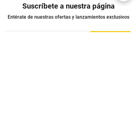
Suscríbete a nuestra página
Entérate de nuestras ofertas y lanzamientos exclusivos
Registrarme
Acepto los
Términos y condiciones
y
Política de Privacidad
Contáctanos
Sobre Agaval
Servicio al cliente
Legales