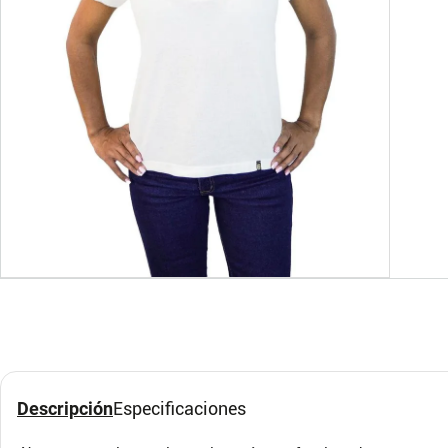
S
M
L
XL
S
Camiseta tipo polo para
Cami
mujer vinotinto
muje
B52
B52
Descripción
Especificaciones