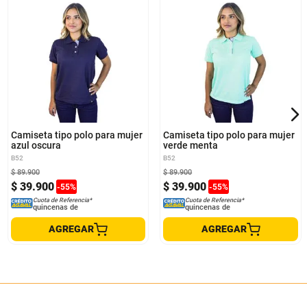
S
M
L
XL
S
M
L
XL
Camiseta tipo polo para mujer
Camiseta tipo polo para mujer
azul oscura
verde menta
B52
B52
$
89
.
900
$
89
.
900
$
39
.
900
$
39
.
900
-
55
%
-
55
%
Cuota de Referencia*
Cuota de Referencia*
quincenas de
quincenas de
AGREGAR
AGREGAR