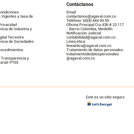
Contáctanos
Condiciones
Email: 
Vigentes y tasa de 
contactenos@agaval.com.co
Teléfono: 60(4) 444 49 99
Privacidad
Oficina Principal Cra 43b # 23 117 
ncia de Industría y 
- Barrio Colombia, Medellín
Notificación Judicial: 
gital Terrestre
contabilidad@agaval.com.co
encia de Sociedades
Línea ética: 
lineaetica@agaval.com.co 
ocedimientos 
Tratamiento de datos personales: 
tratamientodedatospersonales        
 Transparencia y 
@agaval.com.co
arial-PTEE
Este es un sitio seguro