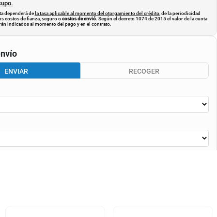
cupo.
uota dependerá de
la tasa aplicable al momento del otorgamiento del crédito
, de la periodicidad
os costos de fianza, seguro o
costos de envió
. Según el decreto 1074 de 2015 el valor de la cuota
án indicados al momento del pago y en el contrato.
nvío
ENVIAR
RECOGER
CALCULAR ENVÍO