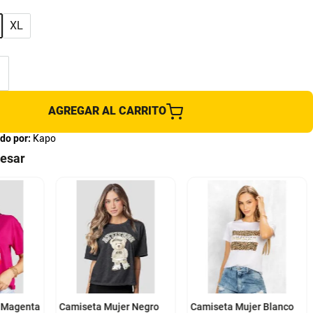
XL
AGREGAR AL CARRITO
do por:
Kapo
resar
S
M
L
XL
XS
S
M
XL
XXL
 Magenta
Camiseta Mujer Negro
Camiseta Mujer Blanco