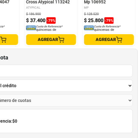
14047
Cross Atypical 113242
Mp 106952
ATYPICAL
MP
$
186
.
900
$
128
.
520
$
37
.
400
$
25
.
800
-
79
%
-
79
%
cia*
Cuota de Referencia*
Cuota de Referencia*
quincenas de
quincenas de
R
AGREGAR
AGREGAR
uota
rencia:
$0