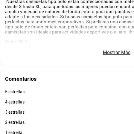
Nuestras camisetas tipo polo están confeccionadas con materi
desde S hasta XL, para que todas las mujeres puedan encontra
amplia variedad de colores de fondo entero para que puedas el
$
89
.
900
$
89
.
9
adapte a tus necesidades. Si buscas camisetas tipo polo para
$
39
.
900
$
39
-
55
%
perfectas para uniformes corporativos. Si prefieres una camis
tipo polo de fondo entero son perfectas para combinar con cua
Cuota de Referencia*
quincenas de
camisetas son ideales para actividades deportivas o al aire li
AGREGAR
Color: Marfil
Género: Femenino
Mostrar Más
Tipo de Producto: Camiseta tipo polo
Composición: 65%poliester 35%algodon
Comentarios
Actividad: Casual
Cuidados Especiales: No usar blanqueador, lavar a mano, se
5 estrellas
4 estrellas
3 estrellas
2 estrellas
1 estrella