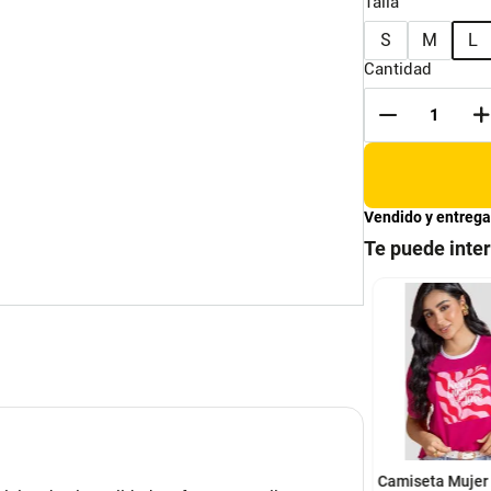
Talla
S
M
L
Cantidad
Vendido y entrega
Te puede inte
M
L
XL
XS
S
M
L
seta tipo polo para
Camiseta Paq X2 Mujer
r verde
Multicolor Atypical 3829
ATYPICAL
L
XL
Camiseta Mujer