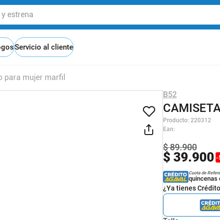
 estrena
ogos
Servicio al cliente
o para mujer marfil
B52
CAMISETA
Producto
:
220312
Ean
:
$
89
.
900
$
39
.
900
-
Cuota de Refer
quincenas 
¿Ya tienes Crédit