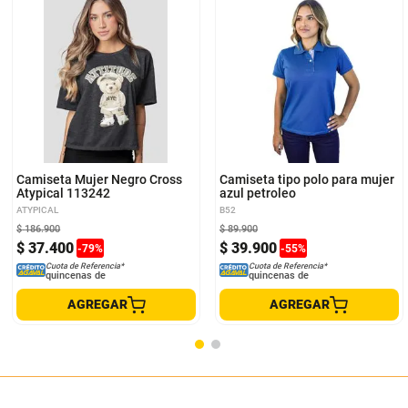
XS
S
M
XL
S
M
L
XL
Camiseta Mujer Negro Cross
Camiseta tipo polo para mujer
Atypical 113242
azul petroleo
ATYPICAL
B52
$
186
.
900
$
89
.
900
$
37
.
400
$
39
.
900
-
79
%
-
55
%
Cuota de Referencia*
Cuota de Referencia*
quincenas de
quincenas de
AGREGAR
AGREGAR