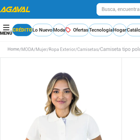
Busca, encuentra y
CRÉDITO
Lo Nuevo
Moda
Ofertas
Tecnología
Hogar
Catál
Camiseta tipo pol
MODA
Mujer
Ropa Exterior
Camisetas