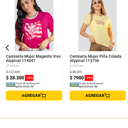
L
XL
S
M
Camiseta Mujer Magenta Vivo
Camiseta Mujer Piña Colada
Atypical 114047
Atypical 113736
ATYPICAL
ATYPICAL
$
117
.
600
$
39
.
374
$
28
.
300
$
7900
-
75
%
-
79
%
Cuota de Referencia*
Cuota de Referencia*
quincenas de
quincenas de
AGREGAR
AGREGAR