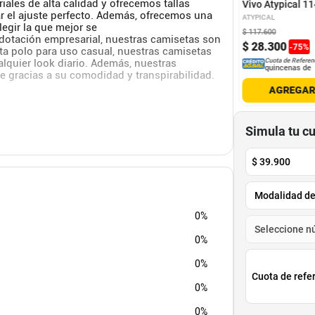
ales de alta calidad y ofrecemos tallas
Vivo Atypical 1
r el ajuste perfecto. Además, ofrecemos una
ATYPICAL
egir la que mejor se
00
$
171
.
570
$
117
.
600
 dotación empresarial, nuestras camisetas son
.
900
$
34
.
400
$
28
.
300
-
55
%
-
79
%
-
75
%
eta polo para uso casual, nuestras camisetas
lquier look diario. Además, nuestras
Cuota de Referencia*
Cuota de Referencia*
Cuota de Referen
quincenas de
quincenas de
quincenas de
bre gracias a su comodidad y transpirabilidad.
AGREGAR
AGREGAR
AGREGA
Simula tu c
$
39.900
car en sombra
0%
0%
0%
Cuota de refe
0%
0%