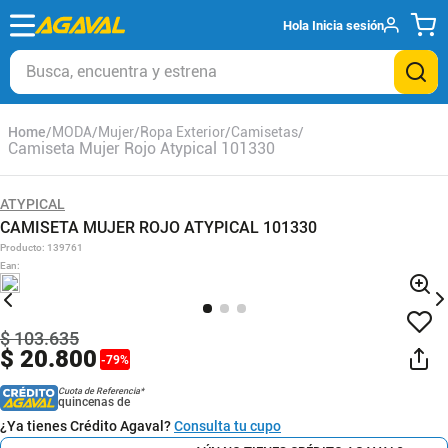
Hola
Inicia sesión
Busca, encuentra y estrena
MODA
Mujer
Ropa Exterior
Camisetas
Camiseta Mujer Rojo Atypical 101330
ATYPICAL
CAMISETA MUJER ROJO ATYPICAL 101330
Producto
:
139761
Ean
:
$
103
.
635
$
20
.
800
-
79
%
Cuota de Referencia*
quincenas de
¿Ya tienes Crédito Agaval?
Consulta tu cupo