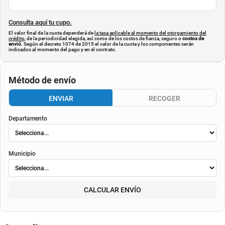
Consulta aquí tu cupo.
El valor final de la cuota dependerá de
la tasa aplicable al momento del otorgamiento del
crédito
, de la periodicidad elegida, así como de los costos de fianza, seguro o
costos de
envió
. Según el decreto 1074 de 2015 el valor de la cuota y los componentes serán
indicados al momento del pago y en el contrato.
Método de envío
ENVIAR
RECOGER
Departamento
Municipio
CALCULAR ENVÍO