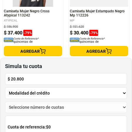
Camiseta Mujer Negro Cross
Camiseta Mujer Estampado Negro
Atypical 113242
Mp 112226
ATYPICAL
MP
$
186
.
900
$
151
.
620
$
37
.
400
$
30
.
400
-
79
%
-
79
%
Cuota de Referencia*
Cuota de Referencia*
quincenas de
quincenas de
AGREGAR
AGREGAR
Simula tu cuota
$
20.800
Cuota de referencia:
$0