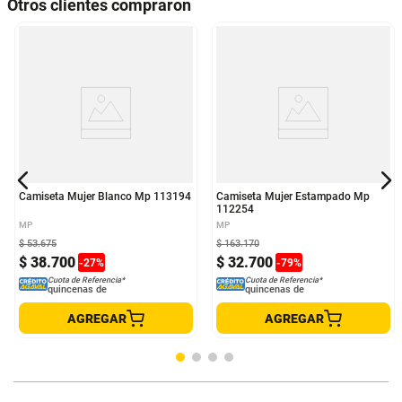
Otros clientes compraron
Camiseta Mujer Blanco Mp 113194
Camiseta Mujer Estampado Mp
112254
MP
MP
$
53
.
675
$
163
.
170
$
38
.
700
$
32
.
700
-
27
%
-
79
%
Cuota de Referencia*
Cuota de Referencia*
quincenas de
quincenas de
AGREGAR
AGREGAR