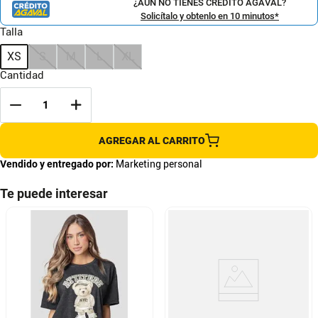
¿AÚN NO TIENES CRÉDITO AGAVAL?
Solicítalo y obtenlo en 10 minutos*
Talla
XS
S
M
L
XL
Cantidad
AGREGAR AL CARRITO
Vendido y entregado por:
Marketing personal
Te puede interesar