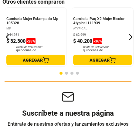
Otros clientes compraron
Camiseta Mujer Estampado Mp
Camiseta Paq X2 Mujer Bicolor
105328
Atypical 111939
MP
ATYPICAL
$
44
.
981
$
62
.
999
$
32
.
300
$
40
.
200
-
28
%
-
36
%
Cuota de Referencia*
Cuota de Referencia*
quincenas de
quincenas de
AGREGAR
AGREGAR
Suscríbete a nuestra página
Entérate de nuestras ofertas y lanzamientos exclusivos