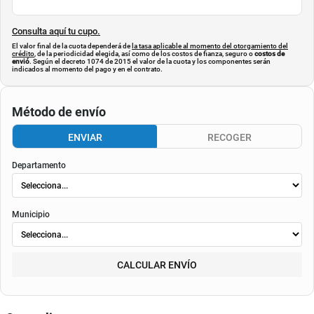
Consulta aquí tu cupo.
El valor final de la cuota dependerá de
la tasa aplicable al momento del otorgamiento del
crédito
, de la periodicidad elegida, así como de los costos de fianza, seguro o
costos de
envió
. Según el decreto 1074 de 2015 el valor de la cuota y los componentes serán
indicados al momento del pago y en el contrato.
Método de envío
ENVIAR
RECOGER
Departamento
Municipio
CALCULAR ENVÍO