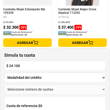
Camiseta Mujer Estampado Mp
Camiseta Mujer Negro Cross
105328
Atypical 113242
MP
ATYPICAL
$
44
.
981
$
186
.
900
$
32
.
300
$
37
.
400
-
28
%
-
79
%
Cuota de Referencia*
Cuota de Referencia*
quincenas de
quincenas de
AGREGAR
AGREGAR
Simula tu cuota
$
24.100
Cuota de referencia:
$0