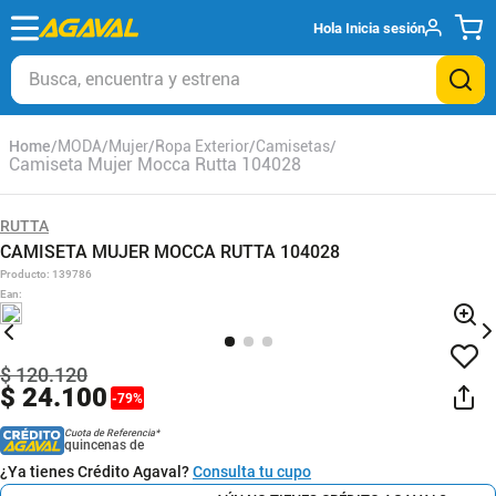
Hola
Inicia sesión
Busca, encuentra y estrena
MODA
Mujer
Ropa Exterior
Camisetas
Camiseta Mujer Mocca Rutta 104028
RUTTA
CAMISETA MUJER MOCCA RUTTA 104028
Producto
:
139786
Ean
:
$
120
.
120
$
24
.
100
-
79
%
Cuota de Referencia*
quincenas de
¿Ya tienes Crédito Agaval?
Consulta tu cupo