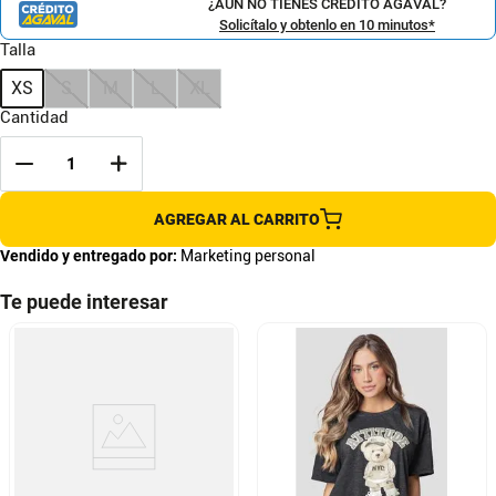
¿AÚN NO TIENES CRÉDITO AGAVAL?
Solicítalo y obtenlo en 10 minutos*
Talla
XS
S
M
L
XL
Cantidad
AGREGAR AL CARRITO
Vendido y entregado por:
Marketing personal
Te puede interesar