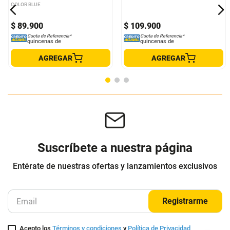
Otros clientes compraron
Camiseta Manga Corta Estampado
Camiseta Estampada Algodón
Leopardo Marfil
Ajuste Regular
COLOR BLUE
COLOR BLUE
$
89
.
900
$
109
.
900
Cuota de Referencia*
Cuota de Referencia*
quincenas de
quincenas de
AGREGAR
AGREGAR