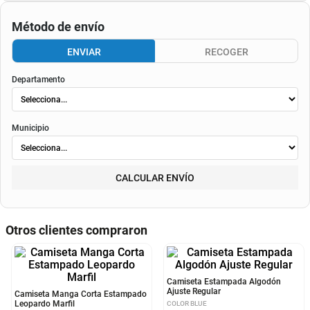
Consulta aquí tu cupo.
El valor final de la cuota dependerá de
la tasa aplicable al momento del otorgamiento del
crédito
, de la periodicidad elegida, así como de los costos de fianza, seguro o
costos de
envió
. Según el decreto 1074 de 2015 el valor de la cuota y los componentes serán
indicados al momento del pago y en el contrato.
Método de envío
ENVIAR
RECOGER
Departamento
Municipio
CALCULAR ENVÍO