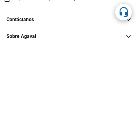
Suscríbete a nuestra página
Entérate de nuestras ofertas y lanzamientos exclusivos
Registrarme
Acepto los
Términos y condiciones
y
Política de Privacidad
Contáctanos
Sobre Agaval
Servicio al cliente