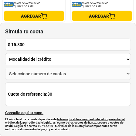
Camiseta Manga Corta Teñido Old
Camiseta Manga Corta Para Mujer
Wash Estampado Frontal
T-Uncutie-Long-N19 Diesel
COLOR BLUE
DIESEL
$
549
.
900
$
99
.
900
$
329
.
940
-
40
%
Cuota de Referencia*
Cuota de Referencia*
quincenas de
quincenas de
AGREGAR
AGREGAR
Simula tu cuota
$
15.800
Cuota de referencia:
$0