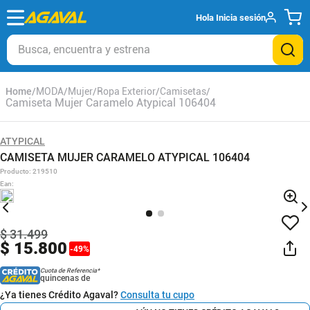
Hola
Inicia sesión
Busca, encuentra y estrena
MODA
Mujer
Ropa Exterior
Camisetas
Camiseta Mujer Caramelo Atypical 106404
ATYPICAL
CAMISETA MUJER CARAMELO ATYPICAL 106404
Producto
:
219510
Ean
:
$
31
.
499
$
15
.
800
-
49
%
Cuota de Referencia*
quincenas de
¿Ya tienes Crédito Agaval?
Consulta tu cupo