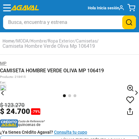
Hola
Inicia sesión
Busca, encuentra y estrena
MODA
Hombre
Ropa Exterior
Camisetas
Camiseta Hombre Verde Oliva Mp 106419
MP
CAMISETA HOMBRE VERDE OLIVA MP 106419
Producto
:
218415
Ean
:
$
123
.
270
$
24
.
700
-
79
%
Cuota de Referencia*
quincenas de
¿Ya tienes Crédito Agaval?
Consulta tu cupo