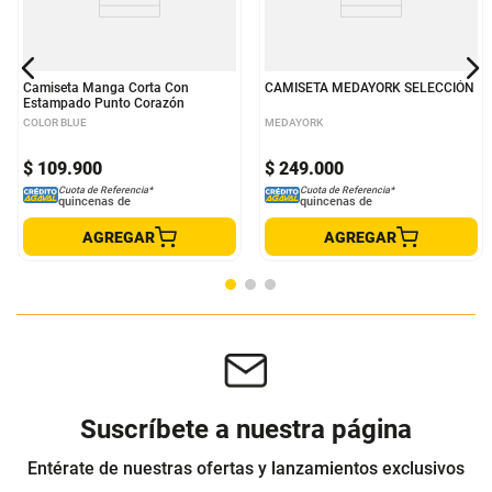
Otros clientes compraron
Camiseta Manga Corta Con
CAMISETA MEDAYORK SELECCIÓN
Estampado Punto Corazón
COLOR BLUE
MEDAYORK
$
109
.
900
$
249
.
000
Cuota de Referencia*
Cuota de Referencia*
quincenas de
quincenas de
AGREGAR
AGREGAR