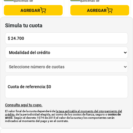
MEDAYORK CAMISETA BEISBOLERA
Camiseta Manga Corta Teñido Old
UNISEX
Wash
MEDAYORK
COLOR BLUE
$
269
.
000
$
139
.
900
Cuota de Referencia*
Cuota de Referencia*
quincenas de
quincenas de
AGREGAR
AGREGAR
Simula tu cuota
$
24.700
Cuota de referencia:
$0