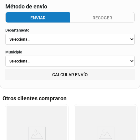
Consulta aquí tu cupo.
El valor final de la cuota dependerá de
la tasa aplicable al momento del otorgamiento del
crédito
, de la periodicidad elegida, así como de los costos de fianza, seguro o
costos de
envió
. Según el decreto 1074 de 2015 el valor de la cuota y los componentes serán
indicados al momento del pago y en el contrato.
Método de envío
ENVIAR
RECOGER
Departamento
Municipio
CALCULAR ENVÍO