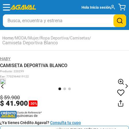
Hola
Inicia sesión
Busca, encuentra y estrena
MODA
Mujer
Ropa Deportiva
Camisetas
Camiseta Deportiva Blanco
HABY
CAMISETA DEPORTIVA BLANCO
Producto
:
220299
Ean
:
7702964619122
$
59
.
900
$
41
.
900
-
30
%
Cuota de Referencia*
quincenas de
¿Ya tienes Crédito Agaval?
Consulta tu cupo