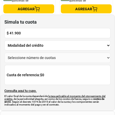
CAMISETA ADIDAS MUJER KC5193
CAMISETA NIKE MUJER FN2798-
010
ADIDAS PERFORMANCE
NIKE
$
99
.
950
$
164
.
950
$
69
.
965
$
131
.
960
-
30
%
-
20
%
Cuota de Referencia*
Cuota de Referencia*
quincenas de
quincenas de
AGREGAR
AGREGAR
Simula tu cuota
$
41.900
Cuota de referencia:
$0