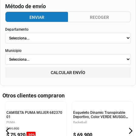
Consulta aquí tu cupo.
El valor final de la cuota dependerá de
la tasa aplicable al momento del otorgamiento del
crédito
, de la periodicidad elegida, así como de los costos de fianza, seguro o
costos de
envió
. Según el decreto 1074 de 2015 el valor de la cuota y los componentes serán
indicados al momento del pago y en el contrato.
Método de envío
ENVIAR
RECOGER
Departamento
Municipio
CALCULAR ENVÍO