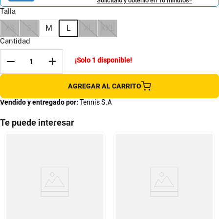
Solicítalo y obtenlo en 10 minutos*
Talla
XS
S
M
L
XL
XXL
Cantidad
¡Solo
1
disponible!
AGREGAR AL CARRITO
Vendido y entregado por:
Tennis S.A
Te puede interesar