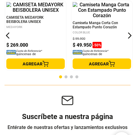
CAMISETA MEDAYORK
Camiseta Manga Corta Con
BEISBOLERA UNISEX
Estampado Punto Corazón
MEDAYORK
COLOR BLUE
$
99
.
900
$
269
.
000
$
49
.
950
-
50
%
Cuota de Referencia*
Cuota de Referencia*
quincenas de
quincenas de
AGREGAR
AGREGAR