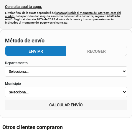
Consulta aquí tu cupo.
El valor final de la cuota dependerá de
la tasa aplicable al momento del otorgamiento del
crédito
, de la periodicidad elegida, así como de los costos de fianza, seguro o
costos de
envió
. Según el decreto 1074 de 2015 el valor de la cuota y los componentes serán
indicados al momento del pago y en el contrato.
Método de envío
ENVIAR
RECOGER
Departamento
Municipio
CALCULAR ENVÍO
Otros clientes compraron