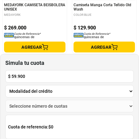
MEDAYORK CAMISETA BEISBOLERA
Camiseta Manga Corta Teñido Old
UNISEX
Wash
MEDAYORK
COLOR BLUE
$
269
.
000
$
129
.
900
Cuota de Referencia*
Cuota de Referencia*
quincenas de
quincenas de
AGREGAR
AGREGAR
Simula tu cuota
$
59.900
Cuota de referencia:
$0