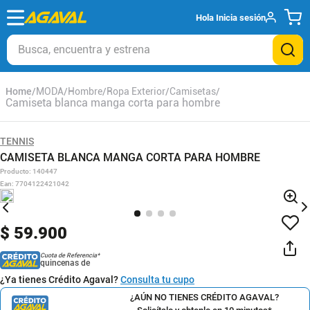
Hola
Inicia sesión
Busca, encuentra y estrena
MODA
Hombre
Ropa Exterior
Camisetas
Camiseta blanca manga corta para hombre
TENNIS
CAMISETA BLANCA MANGA CORTA PARA HOMBRE
Producto
:
140447
Ean
:
7704122421042
$
59
.
900
Cuota de Referencia*
quincenas de
¿Ya tienes Crédito Agaval?
Consulta tu cupo
¿AÚN NO TIENES CRÉDITO AGAVAL?